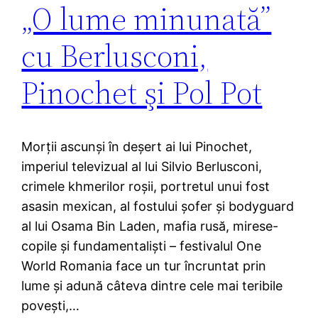
„O lume minunată”
cu Berlusconi,
Pinochet şi Pol Pot
Morţii ascunşi în deşert ai lui Pinochet,
imperiul televizual al lui Silvio Berlusconi,
crimele khmerilor roşii, portretul unui fost
asasin mexican, al fostului şofer şi bodyguard
al lui Osama Bin Laden, mafia rusă, mirese-
copile şi fundamentalişti – festivalul One
World Romania face un tur încruntat prin
lume şi adună câteva dintre cele mai teribile
poveşti,…