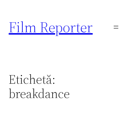
Sari
la
Film Reporter
conținut
Etichetă:
breakdance