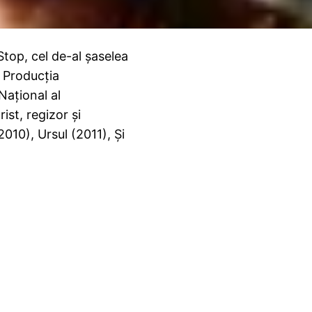
top, cel de-al şaselea
. Producția
Național al
ist, regizor și
010), Ursul (2011), Şi