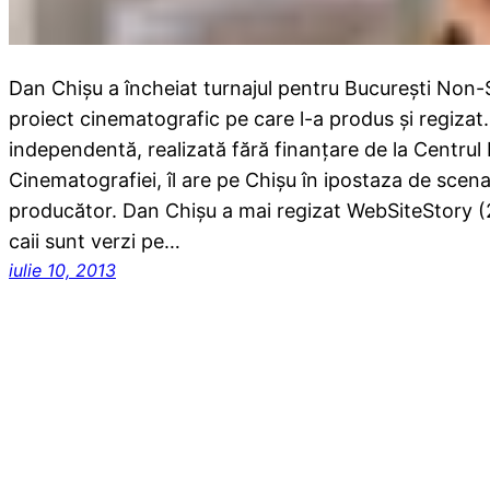
Dan Chişu a încheiat turnajul pentru București Non-S
proiect cinematografic pe care l-a produs şi regizat
independentă, realizată fără finanțare de la Centrul 
Cinematografiei, îl are pe Chișu în ipostaza de scenar
producător. Dan Chişu a mai regizat WebSiteStory (2
caii sunt verzi pe…
iulie 10, 2013