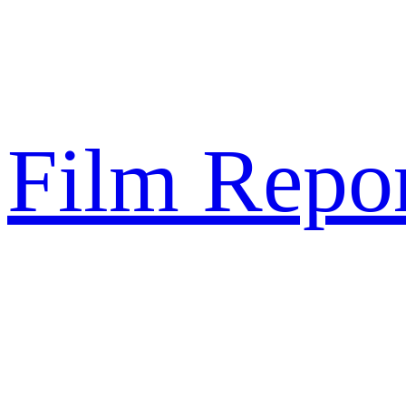
Sari
la
conținut
Film Repor