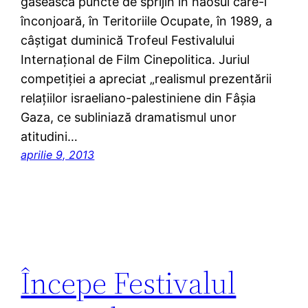
găsească puncte de sprijin în haosul care-i
înconjoară, în Teritoriile Ocupate, în 1989, a
câştigat duminică Trofeul Festivalului
Internaţional de Film Cinepolitica. Juriul
competiţiei a apreciat „realismul prezentării
relaţiilor israeliano-palestiniene din Fâşia
Gaza, ce subliniază dramatismul unor
atitudini…
aprilie 9, 2013
Începe Festivalul