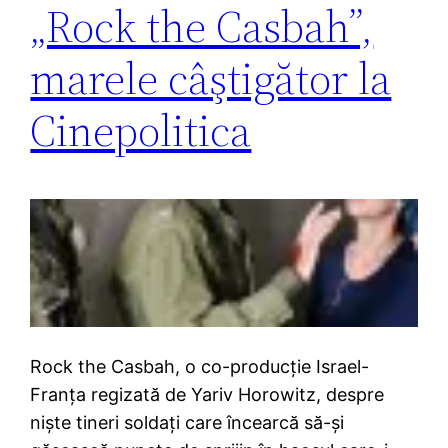
„Rock the Casbah”,
marele câştigător la
Cinepolitica
Rock the Casbah, o co-producţie Israel-
Franţa regizată de Yariv Horowitz, despre
nişte tineri soldaţi care încearcă să-şi