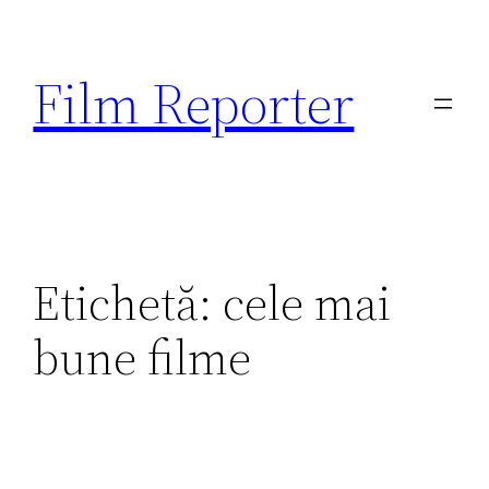
Sari
la
Film Reporter
conținut
Etichetă:
cele mai
bune filme