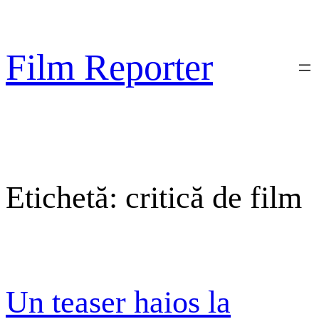
Sari
la
conținut
Film Reporter
Etichetă:
critică de film
Un teaser haios la