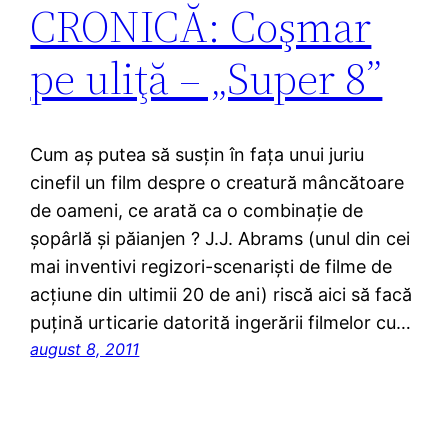
CRONICĂ: Coşmar
pe uliţă – „Super 8”
Cum aş putea să susţin în faţa unui juriu
cinefil un film despre o creatură mâncătoare
de oameni, ce arată ca o combinaţie de
şopârlă şi păianjen ? J.J. Abrams (unul din cei
mai inventivi regizori-scenarişti de filme de
acţiune din ultimii 20 de ani) riscă aici să facă
puţină urticarie datorită ingerării filmelor cu…
august 8, 2011