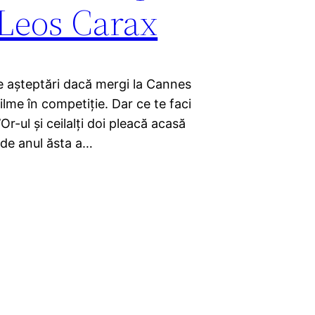
 Leos Carax
de aşteptări dacă mergi la Cannes
 filme în competiţie. Dar ce te faci
r-ul şi ceilalţi doi pleacă acasă
 de anul ăsta a…