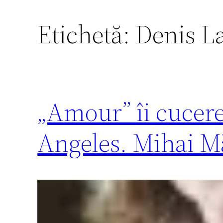
Etichetă:
Denis L
„Amour” îi cucereş
Angeles. Mihai Mă