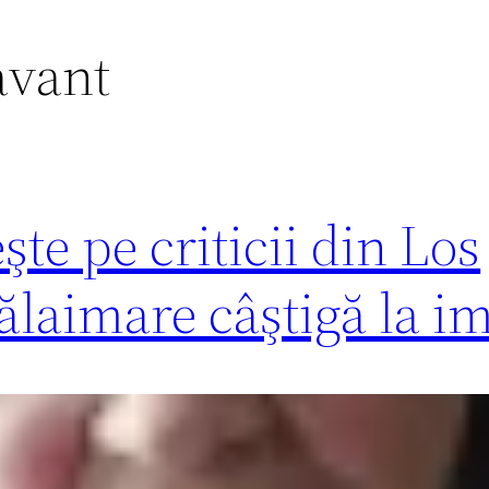
avant
te pe criticii din Los
laimare câştigă la i