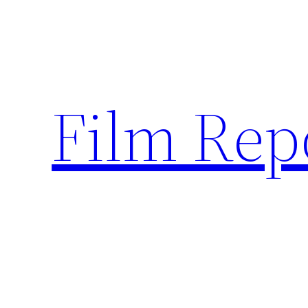
Sari
la
conținut
Film Rep