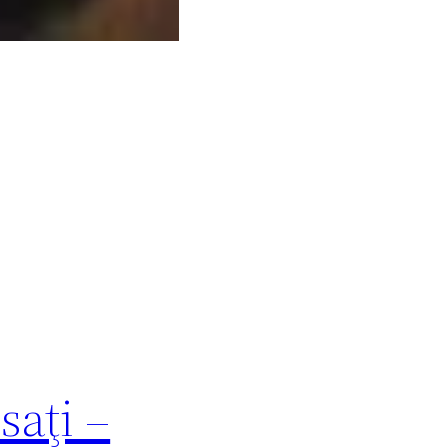
saţi –