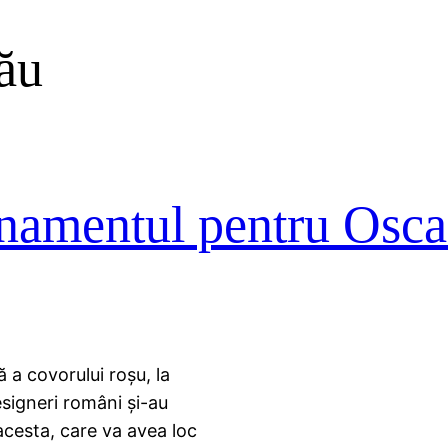
ău
renamentul pentru Osca
 a covorului roşu, la
esigneri români şi-au
 acesta, care va avea loc