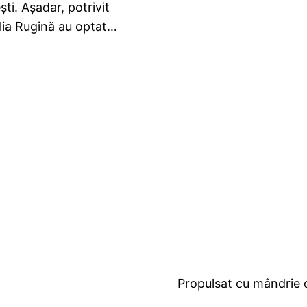
ti. Aşadar, potrivit
Iulia Rugină au optat…
Propulsat cu mândrie