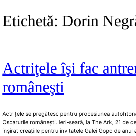
Etichetă:
Dorin Negr
Actriţele îşi fac ant
româneşti
Actriţele se pregătesc pentru procesiunea autohtonă
Oscarurile româneşti. Ieri-seară, la The Ark, 21 de d
înşirat creaţiile pentru invitatele Galei Gopo de anul