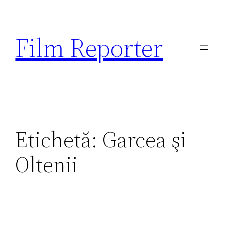
Sari
la
Film Reporter
conținut
Etichetă:
Garcea şi
Oltenii