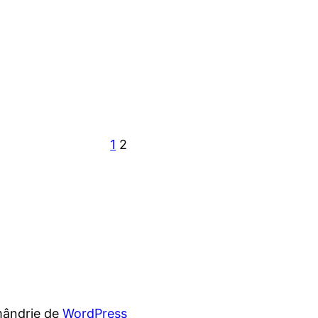
1
2
mândrie de
WordPress