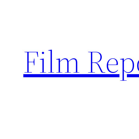
Sari
la
conținut
Film Rep