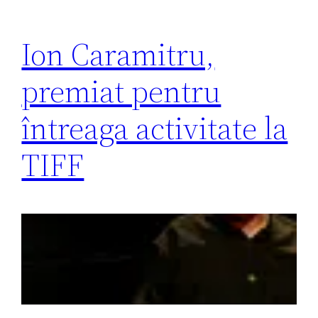
Ion Caramitru,
premiat pentru
întreaga activitate la
TIFF