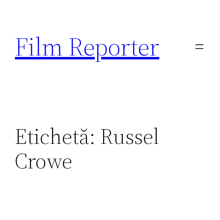
Sari
la
Film Reporter
conținut
Etichetă:
Russel
Crowe