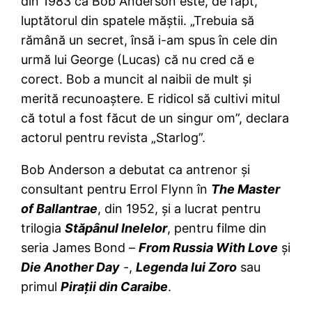
din 1983 că Bob Anderson este, de fapt,
luptătorul din spatele măştii. „Trebuia să
rămână un secret, însă i-am spus în cele din
urmă lui George (Lucas) că nu cred că e
corect. Bob a muncit al naibii de mult şi
merită recunoaştere. E ridicol să cultivi mitul
că totul a fost făcut de un singur om”, declara
actorul pentru revista „Starlog”.
Bob Anderson a debutat ca antrenor şi
consultant pentru Errol Flynn în
The Master
of Ballantrae
, din 1952, şi a lucrat pentru
trilogia
Stăpânul Inelelor
, pentru filme din
seria James Bond –
From Russia With Love
şi
Die Another Day
-,
Legenda lui Zoro
sau
primul
Piraţii din Caraibe
.