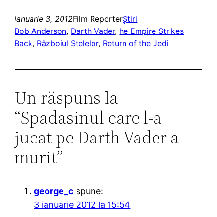
ianuarie 3, 2012
Film Reporter
Ştiri
Bob Anderson
, 
Darth Vader
, 
he Empire Strikes
Back
, 
Războiul Stelelor
, 
Return of the Jedi
Un răspuns la
“Spadasinul care l-a
jucat pe Darth Vader a
murit”
george_c
spune:
3 ianuarie 2012 la 15:54