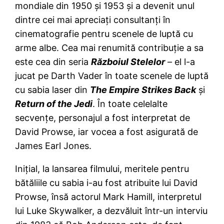
mondiale din 1950 şi 1953 şi a devenit unul
dintre cei mai apreciaţi consultanţi în
cinematografie pentru scenele de luptă cu
arme albe. Cea mai renumită contribuţie a sa
este cea din seria
Războiul Stelelor
– el l-a
jucat pe Darth Vader în toate scenele de luptă
cu sabia laser din
The Empire Strikes Back
şi
Return of the Jedi
. În toate celelalte
secvenţe, personajul a fost interpretat de
David Prowse, iar vocea a fost asigurată de
James Earl Jones.
Iniţial, la lansarea filmului, meritele pentru
bătăliile cu sabia i-au fost atribuite lui David
Prowse, însă actorul Mark Hamill, interpretul
lui Luke Skywalker, a dezvăluit într-un interviu