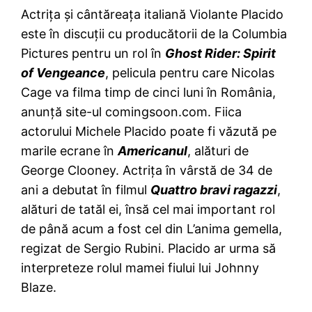
Actriţa şi cântăreaţa italiană Violante Placido
este în discuţii cu producătorii de la Columbia
Pictures pentru un rol în
Ghost Rider: Spirit
of Vengeance
, pelicula pentru care Nicolas
Cage va filma timp de cinci luni în România,
anunţă site-ul comingsoon.com. Fiica
actorului Michele Placido poate fi văzută pe
marile ecrane în
Americanul
, alături de
George Clooney. Actriţa în vârstă de 34 de
ani a debutat în filmul
Quattro bravi ragazzi
,
alături de tatăl ei, însă cel mai important rol
de până acum a fost cel din L’anima gemella,
regizat de Sergio Rubini. Placido ar urma să
interpreteze rolul mamei fiului lui Johnny
Blaze.