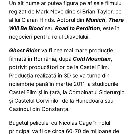
Un alt nume ar putea figura pe afişele filmului
regizat de Mark Neveldine şi Brian Taylor, cel
al lui Ciaran Hinds. Actorul din
Munich
,
There
Will Be Blood
sau
Road to Perdition
, este în
negocieri pentru rolul Diavolului.
Ghost Rider
va fi cea mai mare producţie
filmată în România, după
Cold Mountain
,
potrivit producătorilor de la Castel Film.
Producţia realizată în 3D se va turna din
noiembrie până în martie 2011 la studiourile
Castel Film şi în ţară, la Combinatul Siderurgic
şi Castelul Corvinilor de la Hunedoara sau
Cazinoul din Constanţa.
Bugetul peliculei cu Nicolas Cage în rolul
principal va fi de circa 60-70 de milioane de