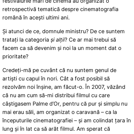
festivalurile mari de cinema au organizat o
retrospectivă tematică despre cinematografia
română în aceşti ultimi ani.
Şi atunci de ce, domnule ministru? De ce suntem
trataţi la categoria
şi alţii
? Ce ar mai trebui să
facem ca să devenim şi noi la un moment dat o
prioritate?
Credeţi-mă pe cuvânt că nu suntem genul de
artişti cu capul în nori. Cât a fost posibil să
rezolvăm noi înşine, am făcut-o. În 2007, văzând
că nu am cum să-mi distribui filmul cu care
câştigasem Palme d’Or, pentru că pur şi simplu nu
mai erau săli, am organizat o caravană – ca la
începuturile cinematografiei – şi am colindat țara în
lung şi în lat ca să arăt filmul. Am sperat că