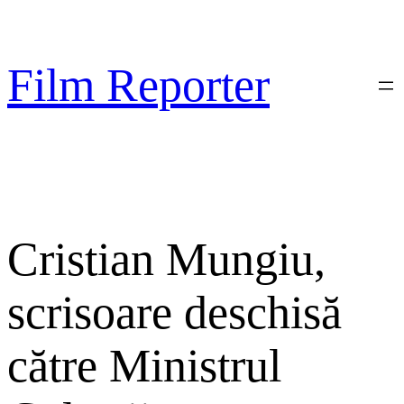
Sari
la
conținut
Film Reporter
Cristian Mungiu,
scrisoare deschisă
către Ministrul