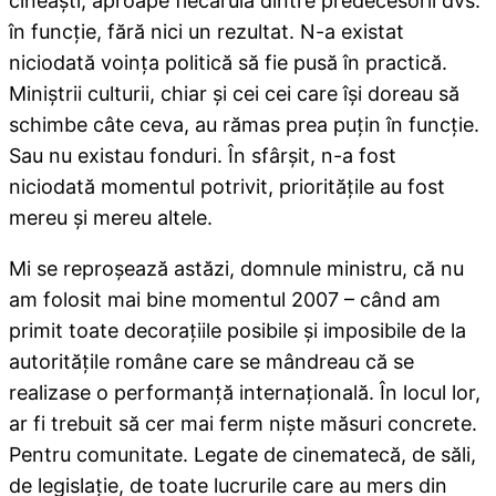
cineaşti, aproape fiecăruia dintre predecesorii dvs.
în funcţie, fără nici un rezultat. N-a existat
niciodată voinţa politică să fie pusă în practică.
Miniştrii culturii, chiar şi cei cei care îşi doreau să
schimbe câte ceva, au rămas prea puţin în funcţie.
Sau nu existau fonduri. În sfârşit, n-a fost
niciodată momentul potrivit, priorităţile au fost
mereu şi mereu altele.
Mi se reproşează astăzi, domnule ministru, că nu
am folosit mai bine momentul 2007 – când am
primit toate decoraţiile posibile şi imposibile de la
autorităţile române care se mândreau că se
realizase o performanţă internaţională. În locul lor,
ar fi trebuit să cer mai ferm nişte măsuri concrete.
Pentru comunitate. Legate de cinematecă, de săli,
de legislaţie, de toate lucrurile care au mers din