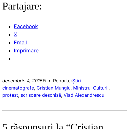
Partajare:
Facebook
X
Email
Imprimare
decembrie 4, 2015
Film Reporter
Ştiri
cinematografe
, 
Cristian Mungiu
, 
Ministrul Culturii
, 
protest
, 
scrisoare deschisă
, 
Vlad Alexandrescu
5 răspunsuri la “Cristian