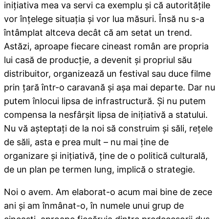
iniţiativa mea va servi ca exemplu şi că autorităţile
vor înţelege situaţia şi vor lua măsuri. Însă nu s-a
întâmplat altceva decât că am setat un trend.
Astăzi, aproape fiecare cineast român are propria
lui casă de producţie, a devenit şi propriul său
distribuitor, organizează un festival sau duce filme
prin ţară într-o caravană şi aşa mai departe. Dar nu
putem înlocui lipsa de infrastructură. Şi nu putem
compensa la nesfârşit lipsa de iniţiativă a statului.
Nu vă aşteptaţi de la noi să construim şi săli, reţele
de săli, asta e prea mult – nu mai ţine de
organizare şi iniţiativă, ține de o politică culturală,
de un plan pe termen lung, implică o strategie.
Noi o avem. Am elaborat-o acum mai bine de zece
ani şi am înmânat-o, în numele unui grup de