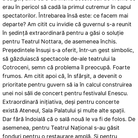
erau în pericol să cadă la primul cutremur în capul
spectatorilor. Întrebarea însă este: ce facem mai
departe? Am citit cu invidie că guvernul s-a reunit
în şedinţă extraordinară pentru a găsi o soluţie
pentru Teatrul Nottara, de asemenea închis.
Preşedintele însuşi s-a oferit, într-un gest simbolic,
să găzduiască spectacole de-ale teatrului la
Cotroceni, semn că problema îl preocupă. Foarte
frumos. Am citit apoi că, în sfârşit, a devenit o
prioritate pentru guvern să ia în calcul construirea
unei noi săli de concert pentru festivalul Enescu.
Extraordinară iniţiativa, deşi pentru concerte
există Ateneul, Sala Palatului şi multe alte spaţii.
Dar fără îndoială că o sală nouă le va fi de folos. De
asemenea, pentru Teatrul Naţional s-au găsit
fonduri pentru o restaurare amplă. Şi pentru