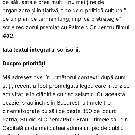
de săli, asta e prea mult – nu mai ţine de
organizare şi iniţiativă, ține de o politică culturală,
de un plan pe termen lung, implică o strategie”,
scrie regizorul premiat cu Palme d’Or pentru filmul
432
.
Iată textul integral al scrisorii:
Despre priorități
Mă adresez dvs. în următorul context: după cum
ştiţi, recent a fost promulgată legea care interzice
activităţile în clădirile cu risc seismic. Cu această
ocazie, s-au închis în Bucureşti ultimele trei
cinematografe cu săli de peste 350 de locuri:
Patria, Studio şi CinemaPRO. Erau ultimele săli din
Capitală unde mai puteai aduna un pic de public –