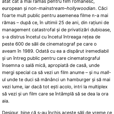
atât cât a mai rămas pentru film românesc,
european şi non-
mainstream
–
hollywoodian
. Căci
foarte mult public pentru asemenea filme n-a mai
rămas – după ce, în ultimii 25 de ani, din raţiuni de
management catastrofal şi de privatizări dubioase,
s-a distrus încetul cu încetul întreaga reţea de
peste 600 de săli de cinematograf pe care o
aveam în 1989. Odată cu ea a dispărut iremediabil
şi un întreg public pentru care cinematograful
însemna o sală mică, apropiată de casă, unde
mergi special ca să vezi un film anume – şi nu
mall-
ul unde te duci să mănânci un hamburger şi să mai
vezi lume, iar dacă tot eşti acolo, intri la multiplex
să vezi şi un film care se întâmplă să se dea la ora
aia.
Desigur, bine că s-au închis aceste săli de vreme ce