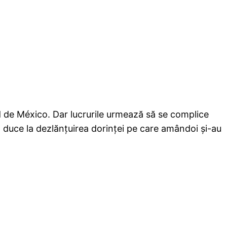
dad de México. Dar lucrurile urmează să se complice
a duce la dezlănţuirea dorinţei pe care amândoi şi-au