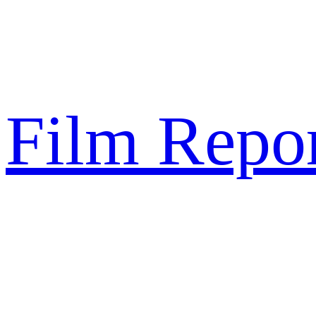
Sari
la
conținut
Film Repor