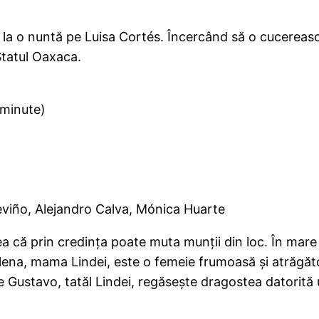
 o nuntă pe Luisa Cortés. Încercând să o cucerească, o 
Statul Oaxaca.
minute)
viño, Alejandro Calva, Mónica Huarte
ea că prin credinţa poate muta munţii din loc. În mar
Elena, mama Lindei, este o femeie frumoasă şi atrăgăto
e Gustavo, tatăl Lindei, regăseşte dragostea datorită 