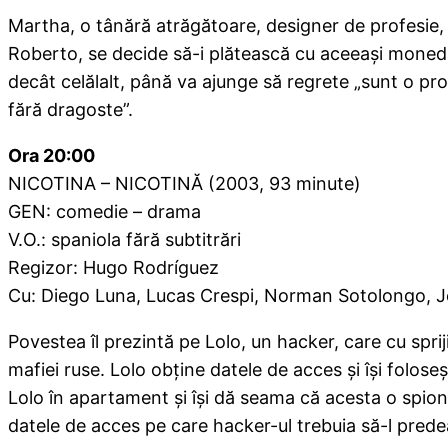
Martha, o tânără atrăgătoare, designer de profesie, vi
Roberto, se decide să-i plătească cu aceeaşi monedă;
decât celălalt, până va ajunge să regrete „sunt o p
fără dragoste”.
Ora 20:00
NICOTINA – NICOTINĂ (2003, 93 minute)
GEN: comedie – drama
V.O.: spaniola fără subtitrări
Regizor: Hugo Rodríguez
Cu: Diego Luna, Lucas Crespi, Norman Sotolongo, 
Povestea îl prezintă pe Lolo, un hacker, care cu spri
mafiei ruse. Lolo obţine datele de acces şi îşi folos
Lolo în apartament şi îşi dă seama că acesta o spion
datele de acces pe care hacker-ul trebuia să-l predea