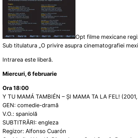
Opt filme mexicane regiza
Sub titulatura „O privire asupra cinematografiei m
Intrarea este liberă.
Miercuri, 6 februarie
Ora 18:00
Y TU MAMÁ TAMBIÉN – ŞI MAMA TA LA FEL! (2001, 
GEN: comedie-dramă
V.O.: spaniolă
SUBTITRĂRI: engleza
Regizor: Alfonso Cuarón