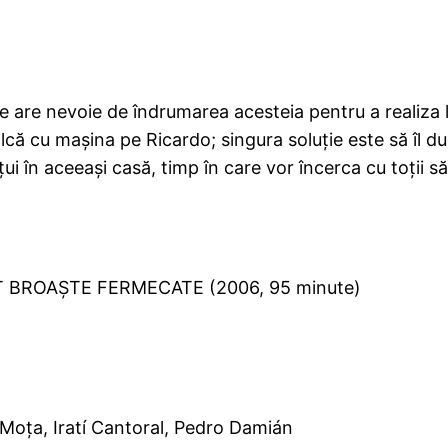
are are nevoie de îndrumarea acesteia pentru a realiza
calcă cu maşina pe Ricardo; singura soluţie este să îl 
eţui în aceeaşi casă, timp în care vor încerca cu toţii 
 BROAŞTE FERMECATE (2006, 95 minute)
 Moţa, Iratí Cantoral, Pedro Damián