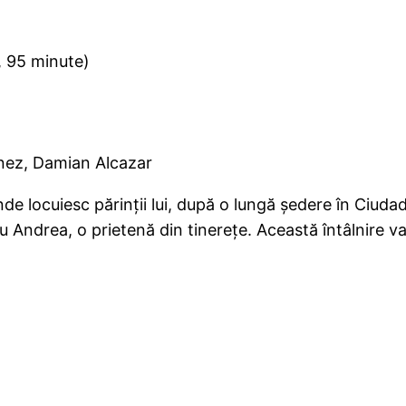
95 minute)
ínez, Damian Alcazar
unde locuiesc părinţii lui, după o lungă şedere în Ciu
u Andrea, o prietenă din tinereţe. Această întâlnire v
)