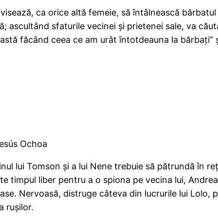
sează, ca orice altă femeie, să întâlnească bărbatul pe
 ascultând sfaturile vecinei şi prietenei sale, va că
roastă făcând ceea ce am urât întotdeauna la bărbaţi”
Jesús Ochoa
jinul lui Tomson şi a lui Nene trebuie să pătrundă în r
eşte timpul liber pentru a o spiona pe vecina lui, Andr
ase. Nervoasă, distruge câteva din lucrurile lui Lolo,
 ruşilor.