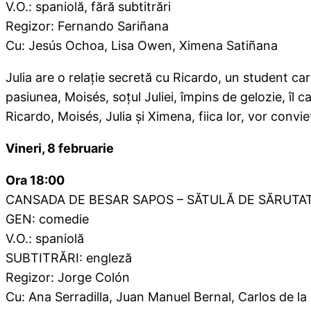
V.O.: spaniolă, fără subtitrări
Regizor: Fernando Sariñana
Cu: Jesús Ochoa, Lisa Owen, Ximena Satiñana
Julia are o relaţie secretă cu Ricardo, un student c
pasiunea, Moisés, soţul Juliei, împins de gelozie, îl 
Ricardo, Moisés, Julia şi Ximena, fiica lor, vor convi
Vineri, 8 februarie
Ora 18:00
CANSADA DE BESAR SAPOS – SĂTULĂ DE SĂRUTAT
GEN: comedie
V.O.: spaniolă
SUBTITRĂRI: engleză
Regizor: Jorge Colón
Cu: Ana Serradilla, Juan Manuel Bernal, Carlos de la