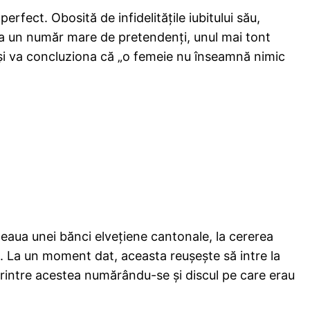
rfect. Obosită de infidelităţile iubitului său,
uta un număr mare de pretendenţi, unul mai tont
 şi va concluziona că „o femeie nu înseamnă nimic
eţeaua unei bănci elveţiene cantonale, la cererea
ea. La un moment dat, aceasta reuşeşte să intre la
 printre acestea numărându-se şi discul pe care erau