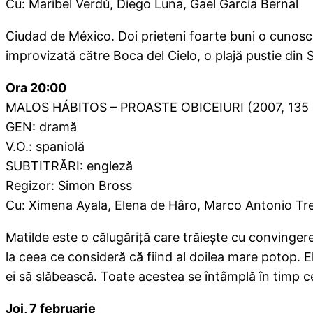
Cu: Maribel Verdú, Diego Luna, Gael García Bernal
Ciudad de México. Doi prieteni foarte buni o cunosc la
improvizată către Boca del Cielo, o plajă pustie din 
Ora 20:00
MALOS HÁBITOS – PROASTE OBICEIURI (2007, 135 
GEN: dramă
V.O.: spaniolă
SUBTITRĂRI: engleză
Regizor: Simon Bross
Cu: Ximena Ayala, Elena de Hâro, Marco Antonio Tre
Matilde este o călugăriţă care trăieşte cu convinger
la ceea ce consideră că fiind al doilea mare potop. 
ei să slăbească. Toate acestea se întâmplă în timp c
Joi, 7 februarie