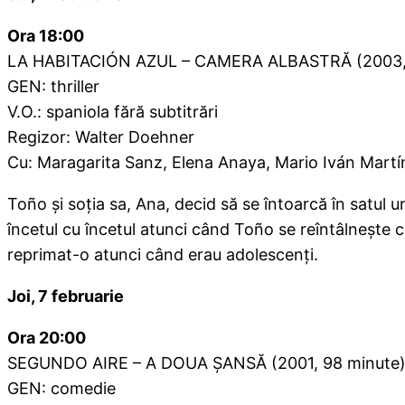
Ora 18:00
LA HABITACIÓN AZUL – CAMERA ALBASTRĂ (2003, 
GEN: thriller
V.O.: spaniola fără subtitrări
Regizor: Walter Doehner
Cu: Maragarita Sanz, Elena Anaya, Mario Iván Mart
Toño şi soţia sa, Ana, decid să se întoarcă în satul 
încetul cu încetul atunci când Toño se reîntâlneşte c
reprimat-o atunci când erau adolescenţi.
Joi, 7 februarie
Ora 20:00
SEGUNDO AIRE – A DOUA ŞANSĂ (2001, 98 minute
GEN: comedie