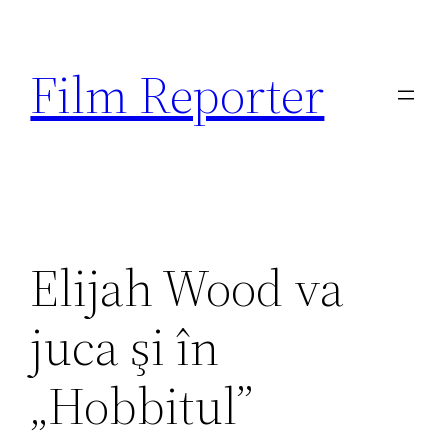
Sari
la
Film Reporter
conținut
Elijah Wood va
juca şi în
„Hobbitul”