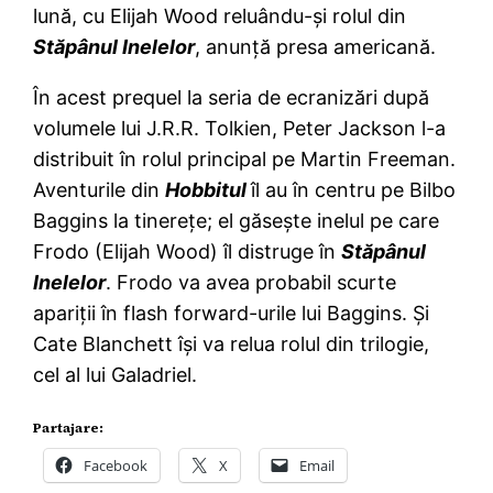
lună, cu Elijah Wood reluându-şi rolul din
Stăpânul Inelelor
, anunţă presa americană.
În acest prequel la seria de ecranizări după
volumele lui J.R.R. Tolkien, Peter Jackson l-a
distribuit în rolul principal pe Martin Freeman.
Aventurile din
Hobbitul
îl au în centru pe Bilbo
Baggins la tinereţe; el găseşte inelul pe care
Frodo (Elijah Wood) îl distruge în
Stăpânul
Inelelor
. Frodo va avea probabil scurte
apariţii în flash forward-urile lui Baggins. Şi
Cate Blanchett îşi va relua rolul din trilogie,
cel al lui Galadriel.
Partajare:
Facebook
X
Email