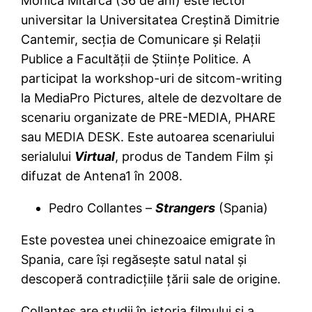
Monica Mitarcă (36 de ani) este lector
universitar la Universitatea Creştină Dimitrie
Cantemir, secţia de Comunicare şi Relaţii
Publice a Facultăţii de Ştiinţe Politice. A
participat la workshop-uri de sitcom-writing
la MediaPro Pictures, altele de dezvoltare de
scenariu organizate de PRE-MEDIA, PHARE
sau MEDIA DESK. Este autoarea scenariului
serialului
Virtual
, produs de Tandem Film şi
difuzat de Antena1 în 2008.
Pedro Collantes –
Strangers
(Spania)
Este povestea unei chinezoaice emigrate în
Spania, care îşi regăseşte satul natal şi
descoperă contradicţiile ţării sale de origine.
Collantes are studii în istoria filmului şi a