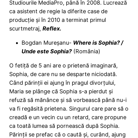
Studiourile MediaPro, până în 2008. Lucrează
ca asistent de regie la diferite case de
producţie şi în 2010 a terminat primul
scurtmetraj,
Reflex.
Bogdan Mureşanu-
Where is Sophia? /
Unde este Sophia?
(România)
O fetiţă de 5 ani are o prietenă imaginară,
Sophia, de care nu se desparte niciodată.
Când părinţii ei ajung în pragul divorţului,
Maria se plânge că Sophia s-a pierdut şi
refuză să mănânce şi să vorbească până nu-i
va fi regăsită prietena. Singurul care pare să o
creadă e un vecin cu un retard, care propune
ca toată lumea să pornească după Sophia.
Părinţii se prefac că o caută şi, curând, ajung