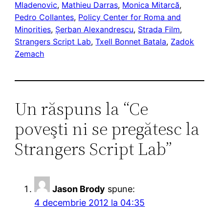
Mladenovic
, 
Mathieu Darras
, 
Monica Mitarcă
, 
Pedro Collantes
, 
Policy Center for Roma and
Minorities
, 
Șerban Alexandrescu
, 
Strada Film
, 
Strangers Script Lab
, 
Txell Bonnet Batala
, 
Zadok
Zemach
Un răspuns la “Ce
poveşti ni se pregătesc la
Strangers Script Lab”
Jason Brody
spune:
4 decembrie 2012 la 04:35