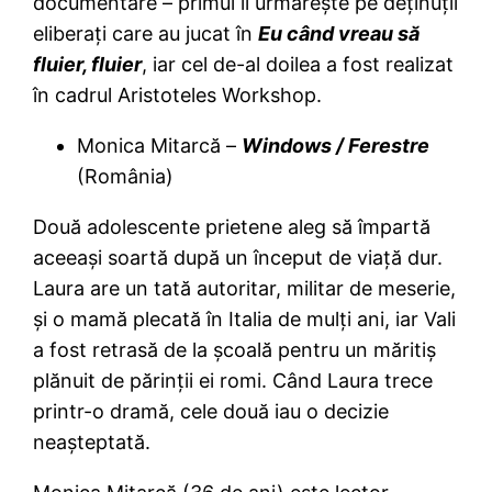
documentare – primul îi urmăreşte pe deţinuţii
eliberaţi care au jucat în
Eu când vreau să
fluier, fluier
, iar cel de-al doilea a fost realizat
în cadrul Aristoteles Workshop.
Monica Mitarcă –
Windows / Ferestre
(România)
Două adolescente prietene aleg să împartă
aceeaşi soartă după un început de viaţă dur.
Laura are un tată autoritar, militar de meserie,
şi o mamă plecată în Italia de mulţi ani, iar Vali
a fost retrasă de la şcoală pentru un măritiş
plănuit de părinţii ei romi. Când Laura trece
printr-o dramă, cele două iau o decizie
neaşteptată.