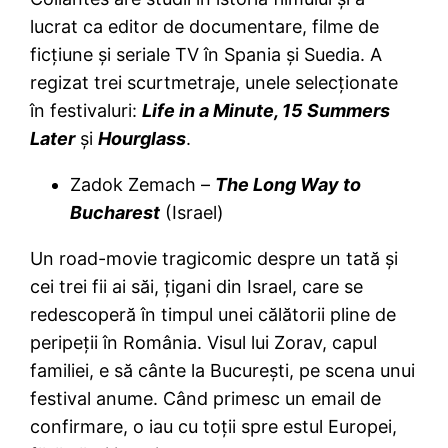
lucrat ca editor de documentare, filme de
ficţiune şi seriale TV în Spania şi Suedia. A
regizat trei scurtmetraje, unele selecţionate
în festivaluri:
Life in a Minute, 15 Summers
Later
şi
Hourglass
.
Zadok Zemach –
The Long Way to
Bucharest
(Israel)
Un road-movie tragicomic despre un tată şi
cei trei fii ai săi, ţigani din Israel, care se
redescoperă în timpul unei călătorii pline de
peripeţii în România. Visul lui Zorav, capul
familiei, e să cânte la Bucureşti, pe scena unui
festival anume. Când primesc un email de
confirmare, o iau cu toţii spre estul Europei,