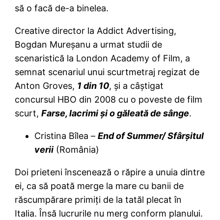
să o facă de-a binelea.
Creative director la Addict Advertising,
Bogdan Mureşanu a urmat studii de
scenaristică la London Academy of Film, a
semnat scenariul unui scurtmetraj regizat de
Anton Groves,
1 din 10
, şi a câştigat
concursul HBO din 2008 cu o poveste de film
scurt,
Farse, lacrimi şi o găleată de sânge
.
Cristina Bîlea –
End of Summer/ Sfârşitul
verii
(România)
Doi prieteni înscenează o răpire a unuia dintre
ei, ca să poată merge la mare cu banii de
răscumpărare primiţi de la tatăl plecat în
Italia. Însă lucrurile nu merg conform planului.