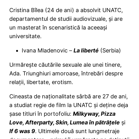
Cristina Bîlea (24 de ani) a absolvit UNATC,
departamentul de studii audiovizuale, şi are
un masterat în scenaristică la aceeaşi
universitate.
Ivana Mladenovic –
La liberté
(Serbia)
Urmăreşte căutările sexuale ale unei tinere,
Ada. Triunghiuri amoroase, întrebări despre
relaţii, libertate, erotism.
Cineasta de naţionalitate sârbă are 27 de ani,
a studiat regie de film la UNATC şi deţine deja
şase titluri în portofoliu:
Milkyway, Pizza
Love, Afterparty, Skin, Lumea în pătrăţele
şi
If 6 was 9
. Ultimele două sunt lungmetraje