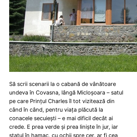
Să scrii scenarii la o cabană de vânătoare
undeva în Covasna, lângă Micloşoara – satul
pe care Prinţul Charles îl tot vizitează din
când în când, pentru viaţa plăcută la
conacele secuieşti – e mai dificil decât ai
crede. E prea verde şi prea linişte în jur, iar
statul în hamac, cu ochii spre cer, ar fi cea