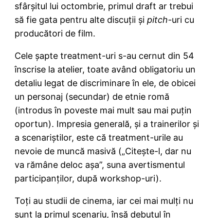
sfârşitul lui octombrie, primul draft ar trebui
să fie gata pentru alte discuţii şi
pitch-
uri cu
producători de film.
Cele şapte treatment-uri s-au cernut din 54
înscrise la atelier, toate având obligatoriu un
detaliu legat de discriminare în ele, de obicei
un personaj (secundar) de etnie romă
(introdus în poveste mai mult sau mai puţin
oportun). Impresia generală, şi a trainerilor şi
a scenariştilor, este că treatment-urile au
nevoie de muncă masivă („Citeşte-l, dar nu
va rămâne deloc aşa”, suna avertismentul
participanţilor, după workshop-uri).
Toţi au studii de cinema, iar cei mai mulţi nu
sunt la primul scenariu, însă debutul în