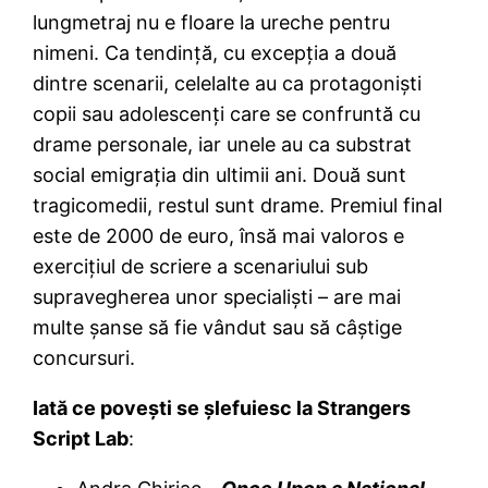
lungmetraj nu e floare la ureche pentru
nimeni. Ca tendinţă, cu excepţia a două
dintre scenarii, celelalte au ca protagonişti
copii sau adolescenţi care se confruntă cu
drame personale, iar unele au ca substrat
social emigraţia din ultimii ani. Două sunt
tragicomedii, restul sunt drame. Premiul final
este de 2000 de euro, însă mai valoros e
exerciţiul de scriere a scenariului sub
supravegherea unor specialişti – are mai
multe şanse să fie vândut sau să câştige
concursuri.
Iată ce poveşti se şlefuiesc la Strangers
Script Lab
: