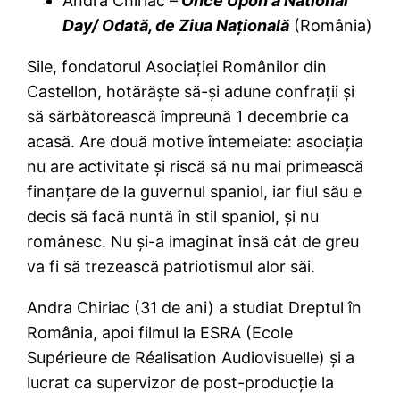
Andra Chiriac –
Once Upon a National
Day/ Odată, de Ziua Naţională
(România)
Sile, fondatorul Asociaţiei Românilor din
Castellon, hotărăşte să-şi adune confraţii şi
să sărbătorească împreună 1 decembrie ca
acasă. Are două motive întemeiate: asociaţia
nu are activitate şi riscă să nu mai primească
finanţare de la guvernul spaniol, iar fiul său e
decis să facă nuntă în stil spaniol, şi nu
românesc. Nu şi-a imaginat însă cât de greu
va fi să trezească patriotismul alor săi.
Andra Chiriac (31 de ani) a studiat Dreptul în
România, apoi filmul la ESRA (Ecole
Supérieure de Réalisation Audiovisuelle) şi a
lucrat ca supervizor de post-producţie la