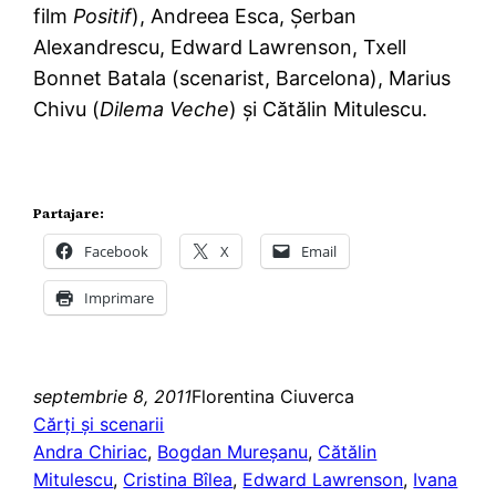
film
Positif
), Andreea Esca, Şerban
Alexandrescu, Edward Lawrenson, Txell
Bonnet Batala (scenarist, Barcelona), Marius
Chivu (
Dilema Veche
) şi Cătălin Mitulescu.
Partajare:
Facebook
X
Email
Imprimare
septembrie 8, 2011
Florentina Ciuverca
Cărţi şi scenarii
Andra Chiriac
, 
Bogdan Mureșanu
, 
Cătălin
Mitulescu
, 
Cristina Bîlea
, 
Edward Lawrenson
, 
Ivana