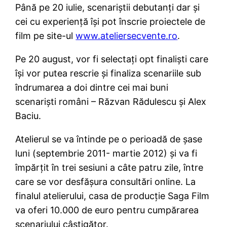
Până pe 20 iulie, scenariştii debutanţi dar şi
cei cu experienţă îşi pot înscrie proiectele de
film pe site-ul
www.ateliersecvente.ro
.
Pe 20 august, vor fi selectaţi opt finalişti care
îşi vor putea rescrie şi finaliza scenariile sub
îndrumarea a doi dintre cei mai buni
scenarişti români – Răzvan Rădulescu şi Alex
Baciu.
Atelierul se va întinde pe o perioadă de şase
luni (septembrie 2011- martie 2012) şi va fi
împărţit în trei sesiuni a câte patru zile, între
care se vor desfăşura consultări online. La
finalul atelierului, casa de producţie Saga Film
va oferi 10.000 de euro pentru cumpărarea
scenariului câştigător.