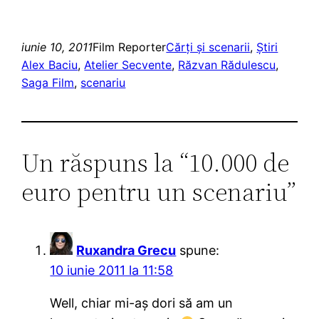
iunie 10, 2011
Film Reporter
Cărţi şi scenarii
, 
Ştiri
Alex Baciu
, 
Atelier Secvente
, 
Răzvan Rădulescu
, 
Saga Film
, 
scenariu
Un răspuns la “10.000 de
euro pentru un scenariu”
Ruxandra Grecu
spune:
10 iunie 2011 la 11:58
Well, chiar mi-aş dori să am un