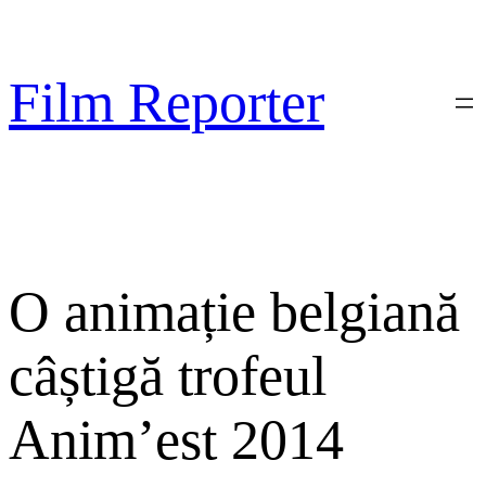
Sari
la
conținut
Film Reporter
O animație belgiană
câștigă trofeul
Anim’est 2014