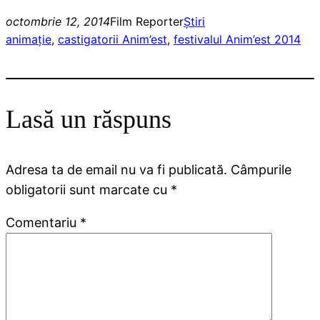
octombrie 12, 2014
Film Reporter
Ştiri
animaţie
, 
castigatorii Anim’est
, 
festivalul Anim’est 2014
Lasă un răspuns
Adresa ta de email nu va fi publicată.
Câmpurile
obligatorii sunt marcate cu
*
Comentariu
*