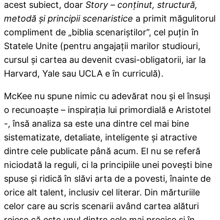
acest subiect, doar
Story – conţinut, structură,
metodă şi principii scenaristice
a primit măgulitorul
compliment de „biblia scenariştilor”, cel puţin în
Statele Unite (pentru angajaţii marilor studiouri,
cursul şi cartea au devenit cvasi-obligatorii, iar la
Harvard, Yale sau UCLA e în curriculă).
McKee nu spune nimic cu adevărat nou şi el însuşi
o recunoaşte – inspiraţia lui primordială e Aristotel
-, însă analiza sa este una dintre cel mai bine
sistematizate, detaliate, inteligente şi atractive
dintre cele publicate până acum. El nu se referă
niciodată la reguli, ci la principiile unei poveşti bine
spuse şi ridică în slăvi arta de a povesti, înainte de
orice alt talent, inclusiv cel literar. Din mărturiile
celor care au scris scenarii având cartea alături
reiese că este unul dintre cele mai precise şi în