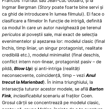
Francois Truffaut sau Jean-Luc Godard, şi la
Ingmar Bergman
(Story
poate foarte bine servi şi
ca ghid de introducere în lumea filmului). El face o
clasificare a filmelor în funcţie de intrigă, definită
ca modul în care un autor navighează pe terenul
periculos
al poveştii sale, mai exact de selecţia
evenimentelor şi aşezarea lor: modelul clasic (final
închis, timp liniar, un singur protagonist, realitate
credibilă etc.), modelul minimalist (final deschis,
conflict intern non-linear, protagonist pasiv – de
pildă,
Blow Up
) şi anti-intriga (realităţi
neconsecvente, coincidenţă, timp – vezi
Anul
trecut la Marienbad
). În inima triunghiului, la
intersecţia tuturor acestor modele, se află
Barton
Fink
,
inclasificabilul
scenariu al fraţilor Coen.
Grosul cărţii se concentrează pe modelul clasic,