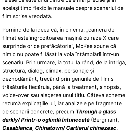
acelaşi timp flexibile manuale despre scenariul de
film scrise vreodată.
Pornind de la ideea că, în cinema, „camera de
filmat este îngrozitoarea maşină cu raze X care
surprinde orice prefăcătorie”, McKee spune că
nimic nu poate fi lăsat la voia întâmplării într-un
scenariu. Prin urmare, ia totul la rând, de la intrigă,
structură, dialog, climax, personaje şi
deznodământ, trecând prin genurile de film şi
trăsăturile fiecăruia, până la treatment, sinopsis,
voice-over sau alegerea unui titlu. Câteva scheme
rezumă explicaţiile lui, iar analizele pe fragmente
de scenarii concrete, precum
Through a glass
darkly/ Printr-o oglindă întunecată
(Bergman),
Casablanca
,
Chinatown/ Cartierul chinezesc
,