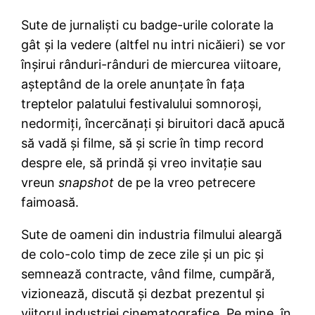
Sute de jurnalişti cu badge-urile colorate la
gât şi la vedere (altfel nu intri nicăieri) se vor
înşirui rânduri-rânduri de miercurea viitoare,
aşteptând de la orele anunţate în faţa
treptelor palatului festivalului somnoroşi,
nedormiţi, încercănaţi şi biruitori dacă apucă
să vadă şi filme, să şi scrie în timp record
despre ele, să prindă şi vreo invitaţie sau
vreun
snapshot
de pe la vreo petrecere
faimoasă.
Sute de oameni din industria filmului aleargă
de colo-colo timp de zece zile şi un pic şi
semnează contracte, vând filme, cumpără,
vizionează, discută şi dezbat prezentul şi
viitorul industriei cinematografice. Pe mine, în