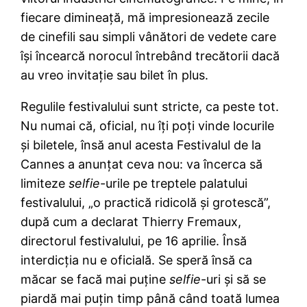
fiecare dimineaţă, mă impresionează zecile
de cinefili sau simpli vânători de vedete care
îşi încearcă norocul întrebând trecătorii dacă
au vreo invitaţie sau bilet în plus.
Regulile festivalului sunt stricte, ca peste tot.
Nu numai că, oficial, nu îţi poţi vinde locurile
şi biletele, însă anul acesta Festivalul de la
Cannes a anunţat ceva nou: va încerca să
limiteze
selfie
-urile pe treptele palatului
festivalului, „o practică ridicolă şi grotescă”,
după cum a declarat Thierry Fremaux,
directorul festivalului, pe 16 aprilie. Însă
interdicţia nu e oficială. Se speră însă ca
măcar se facă mai puţine
selfie
-uri şi să se
piardă mai puţin timp până când toată lumea