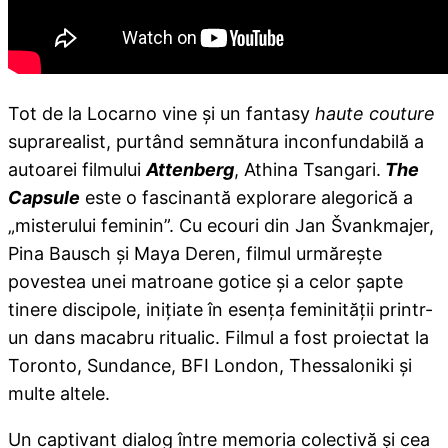
Tot de la Locarno vine şi un fantasy
haute couture
suprarealist, purtând semnătura inconfundabilă a
autoarei filmului
Attenberg
, Athina Tsangari.
T
he
Capsule
este o fascinantă explorare alegorică a
„misterului feminin”. Cu ecouri din Jan Švankmajer,
Pina Bausch şi Maya Deren, filmul urmăreşte
povestea unei matroane gotice şi a celor şapte
tinere discipole, iniţiate în esenţa feminităţii printr-
un dans macabru ritualic. Filmul a fost proiectat la
Toronto, Sundance, BFI London, Thessaloniki şi
multe altele.
Un captivant dialog între memoria colectivă şi cea