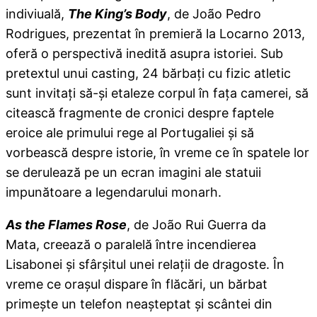
indiviuală,
The King’s Body
, de João Pedro
Rodrigues, prezentat în premieră la Locarno 2013,
oferă o perspectivă inedită asupra istoriei. Sub
pretextul unui casting, 24 bărbaţi cu fizic atletic
sunt invitaţi să-şi etaleze corpul în faţa camerei, să
citească fragmente de cronici despre faptele
eroice ale primului rege al Portugaliei şi să
vorbească despre istorie, în vreme ce în spatele lor
se derulează pe un ecran imagini ale statuii
impunătoare a legendarului monarh.
As the Flames Rose
, de João Rui Guerra da
Mata, creează o paralelă între incendierea
Lisabonei şi sfârşitul unei relaţii de dragoste. În
vreme ce oraşul dispare în flăcări, un bărbat
primeşte un telefon neaşteptat şi scântei din