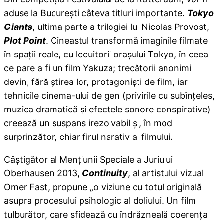
aduse la Bucureşti câteva titluri importante.
Tokyo
Giants
, ultima parte a trilogiei lui Nicolas Provost,
Plot Point
. Cineastul transformă imaginile filmate
în spaţii reale, cu locuitorii oraşului Tokyo, în ceea
ce pare a fi un film Yakuza; trecătorii anonimi
devin, fără ştirea lor, protagonişti de film, iar
tehnicile cinema-ului de gen (privirile cu subînţeles,
muzica dramatică şi efectele sonore conspirative)
creează un suspans irezolvabil şi, în mod
surprinzător, chiar firul narativ al filmului.
Câştigător al Menţiunii Speciale a Juriului
Oberhausen 2013,
Continuity
, al artistului vizual
Omer Fast, propune „o viziune cu totul originală
asupra procesului psihologic al doliului. Un film
tulburător, care sfidează cu îndrăzneală coerenţa