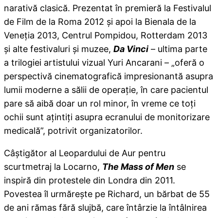
narativă clasică. Prezentat în premieră la Festivalul
de Film de la Roma 2012 şi apoi la Bienala de la
Veneţia 2013, Centrul Pompidou, Rotterdam 2013
şi alte festivaluri şi muzee,
Da Vinci
– ultima parte
a trilogiei artistului vizual Yuri Ancarani – „oferă o
perspectivă cinematografică impresionantă asupra
lumii moderne a sălii de operaţie, în care pacientul
pare să aibă doar un rol minor, în vreme ce toţi
ochii sunt aţintiţi asupra ecranului de monitorizare
medicală”, potrivit organizatorilor.
Câştigător al Leopardului de Aur pentru
scurtmetraj la Locarno,
The Mass of Men
se
inspiră din protestele din Londra din 2011.
Povestea îl urmăreşte pe Richard, un bărbat de 55
de ani rămas fără slujbă, care întârzie la întâlnirea