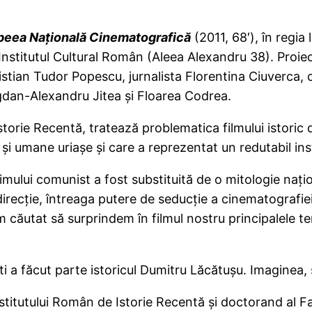
eea Naţională Cinematografică
(2011, 68′), în regia
 Institutul Cultural Român (Aleea Alexandru 38). Proie
stian Tudor Popescu, jurnalista Florentina Ciuverca, ce
ogdan-Alexandru Jitea şi Floarea Codrea.
storie Recentă, tratează problematica filmului istori
e şi umane uriaşe şi care a reprezentat un redutabil i
mului comunist a fost substituită de o mitologie naţi
irecţie, întreaga putere de seducţie a cinematografiei se
m căutat să surprindem în filmul nostru principalele
ti a făcut parte istoricul Dumitru Lăcătuşu. Imaginea
itutului Român de Istorie Recentă şi doctorand al Facu