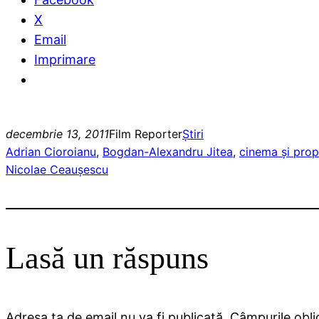
X
Email
Imprimare
decembrie 13, 2011
Film Reporter
Ştiri
Adrian Cioroianu
, 
Bogdan-Alexandru Jitea
, 
cinema şi pro
Nicolae Ceauşescu
Lasă un răspuns
Adresa ta de email nu va fi publicată.
Câmpurile obli