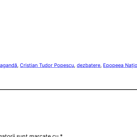
pagandă
, 
Cristian Tudor Popescu
, 
dezbatere
, 
Epopeea Națio
gatorii sunt marcate cu
*