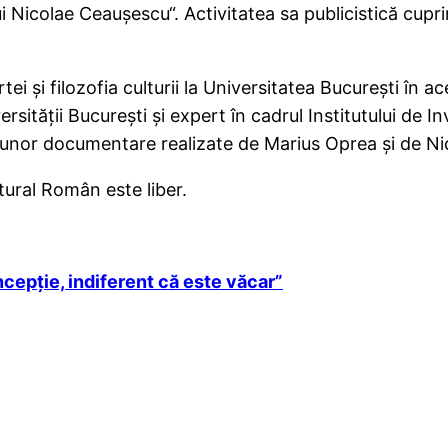
 Nicolae Ceauşescu“. Activitatea sa publicistică cupri
ei şi filozofia culturii la Universitatea Bucureşti în a
niversităţii Bucureşti şi expert în cadrul Institutului 
 unor documentare realizate de Marius Oprea şi de N
ltural Român este liber.
epţie, indiferent că este văcar”