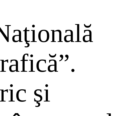
Naţională
afică”.
ric şi