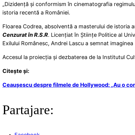
„Dizidenţă şi conformism în cinematografia regimului
istoria recentă a României.
Floarea Codrea, absolventă a masterului de istoria art
Cenzurat în R.S.R
. Licenţiat în Ştiinţe Politice al U
Exilului Românesc, Andrei Lascu a semnat imaginea
Accesul la proiecţia şi dezbaterea de la Institutul Cu
Citeşte şi:
Ceauşescu despre filmele de Hollywood: „Au o conc
Partajare:
Facebook