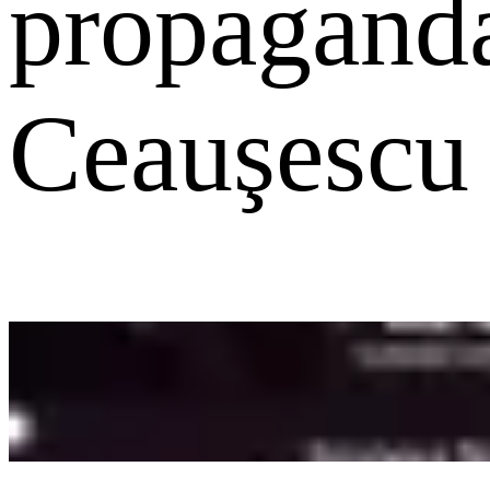
propaganda
Ceauşescu