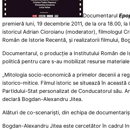
Documentarul
Epop
premieră luni, 19 decembrie 2011, de la ora 18.00, la
istoricul Adrian Cioroianu (moderator), filmologul Cri
Român de Istorie Recentă, şi realizatorii filmului, B
Documentarul, o producţie a Institutului Român de I
politică pentru care s-au mobilizat resurse material
„Mitologia socio-economică a primelor decenii a regi
istorico-mitice. Filmul istoric se situează în această d
Partidului-Stat personalizat de Conducatorul său. A
declară Bogdan-Alexandru Jitea.
Alături de co-scenarişti, din echipa de documentariş
Bogdan-Alexandru Jitea este cercetător în cadrul Inst