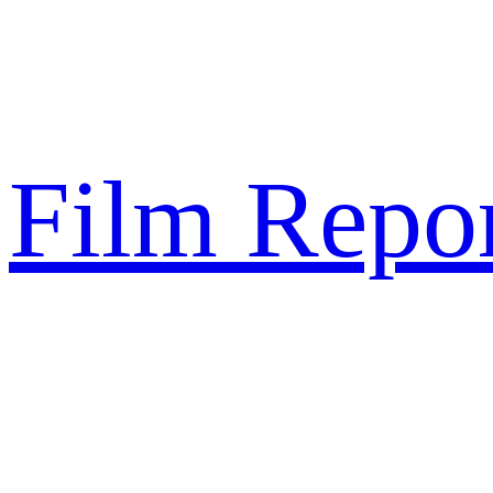
Sari
la
conținut
Film Repor