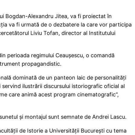
 lui Bogdan-Alexandru Jitea, va fi proiectat în
cţia va fi urmată de o dezbatere la care vor participa
rcetătorul Liviu Tofan, director al Institutului
c din perioada regimului Ceauşescu, o comandă
nstrument propagandistic.
onală dominată de un panteon laic de personalităţi
rvind ilustrării discursului istoriografic oficial al
 teme care animă acest program cinematografic“,
, sunetul şi montajul sunt semnate de Andrei Lascu.
ltăţii de Istorie a Universităţii Bucureşti cu tema