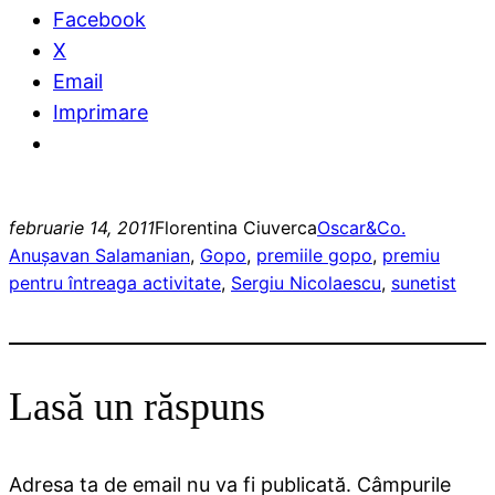
Facebook
X
Email
Imprimare
februarie 14, 2011
Florentina Ciuverca
Oscar&Co.
Anuşavan Salamanian
, 
Gopo
, 
premiile gopo
, 
premiu
pentru întreaga activitate
, 
Sergiu Nicolaescu
, 
sunetist
Lasă un răspuns
Adresa ta de email nu va fi publicată.
Câmpurile