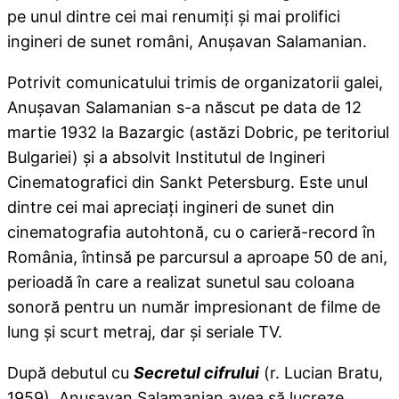
pe unul dintre cei mai renumiţi şi mai prolifici
ingineri de sunet români, Anuşavan Salamanian.
Potrivit comunicatului trimis de organizatorii galei,
Anuşavan Salamanian s-a născut pe data de 12
martie 1932 la Bazargic (astăzi Dobric, pe teritoriul
Bulgariei) şi a absolvit Institutul de Ingineri
Cinematografici din Sankt Petersburg. Este unul
dintre cei mai apreciaţi ingineri de sunet din
cinematografia autohtonă, cu o carieră-record în
România, întinsă pe parcursul a aproape 50 de ani,
perioadă în care a realizat sunetul sau coloana
sonoră pentru un număr impresionant de filme de
lung şi scurt metraj, dar şi seriale TV.
După debutul cu
Secretul cifrului
(r. Lucian Bratu,
1959), Anuşavan Salamanian avea să lucreze