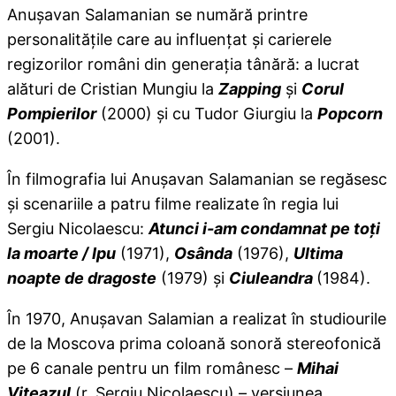
Anuşavan Salamanian se numără printre
personalităţile care au influenţat şi carierele
regizorilor români din generaţia tânără: a lucrat
alături de Cristian Mungiu la
Zapping
şi
Corul
Pompierilor
(2000) şi cu Tudor Giurgiu la
Popcorn
(2001).
În filmografia lui Anuşavan Salamanian se regăsesc
şi scenariile a patru filme realizate în regia lui
Sergiu Nicolaescu:
Atunci i-am condamnat pe toţi
la moarte / Ipu
(1971),
Osânda
(1976),
Ultima
noapte de dragoste
(1979) şi
Ciuleandra
(1984).
În 1970, Anuşavan Salamian a realizat în studiourile
de la Moscova prima coloană sonoră stereofonică
pe 6 canale pentru un film românesc –
Mihai
Viteazul
(r. Sergiu Nicolaescu) – versiunea