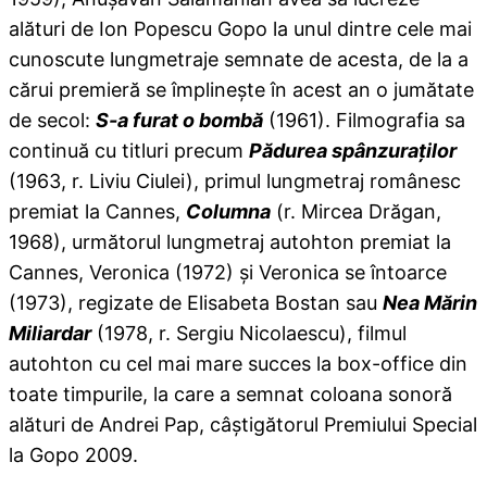
alături de Ion Popescu Gopo la unul dintre cele mai
cunoscute lungmetraje semnate de acesta, de la a
cărui premieră se împlineşte în acest an o jumătate
de secol:
S-a furat o bombă
(1961). Filmografia sa
continuă cu titluri precum
Pădurea spânzuraţilor
(1963, r. Liviu Ciulei), primul lungmetraj românesc
premiat la Cannes,
Columna
(r. Mircea Drăgan,
1968), următorul lungmetraj autohton premiat la
Cannes, Veronica (1972) şi Veronica se întoarce
(1973), regizate de Elisabeta Bostan sau
Nea Mărin
Miliardar
(1978, r. Sergiu Nicolaescu), filmul
autohton cu cel mai mare succes la box-office din
toate timpurile, la care a semnat coloana sonoră
alături de Andrei Pap, câştigătorul Premiului Special
la Gopo 2009.