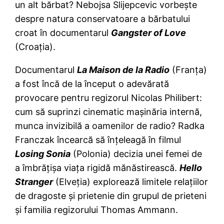
un alt bărbat? Nebojsa Slijepcevic vorbeşte
despre natura conservatoare a bărbatului
croat în documentarul
Gangster of Love
(Croaţia).
Documentarul
La Maison de la Radio
(Franţa)
a fost încă de la început o adevărată
provocare pentru regizorul Nicolas Philibert:
cum să suprinzi cinematic maşinăria internă,
munca invizibilă a oamenilor de radio? Radka
Franczak încearcă să înţeleagă în filmul
Losing Sonia
(Polonia) decizia unei femei de
a îmbrăţişa viaţa rigidă mănăstirească.
Hello
Stranger
(Elveţia) explorează limitele relaţiilor
de dragoste şi prietenie din grupul de prieteni
şi familia regizorului Thomas Ammann.