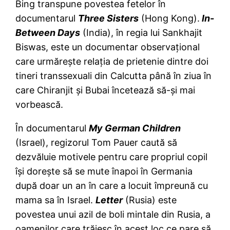
Bing transpune povestea fetelor în
documentarul
Three Sisters
(Hong Kong).
In-
Between Days
(India), în regia lui Sankhajit
Biswas, este un documentar observaţional
care urmăreşte relaţia de prietenie dintre doi
tineri transsexuali din Calcutta până în ziua în
care Chiranjit şi Bubai încetează să-şi mai
vorbească.
În documentarul
My German Children
(Israel), regizorul Tom Pauer caută să
dezvăluie motivele pentru care propriul copil
îşi doreşte să se mute înapoi în Germania
după doar un an în care a locuit împreună cu
mama sa în Israel.
Letter
(Rusia) este
povestea unui azil de boli mintale din Rusia, a
oamenilor care trăiesc în acest loc ce pare să