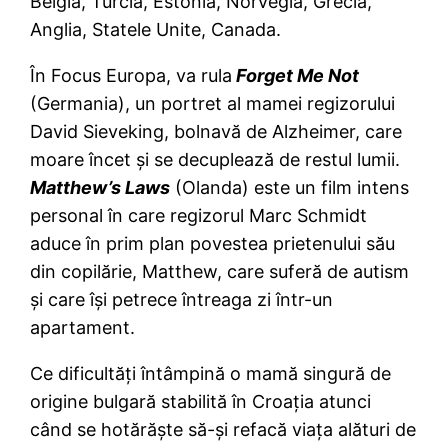
Belgia, Turcia, Estonia, Norvegia, Grecia,
Anglia, Statele Unite, Canada.
În Focus Europa, va rula
Forget Me Not
(Germania), un portret al mamei regizorului
David Sieveking, bolnavă de Alzheimer, care
moare încet şi se decuplează de restul lumii.
Matthew’s Laws
(Olanda) este un film intens
personal în care regizorul Marc Schmidt
aduce în prim plan povestea prietenului său
din copilărie, Matthew, care suferă de autism
şi care îşi petrece întreaga zi într-un
apartament.
Ce dificultăţi întâmpină o mamă singură de
origine bulgară stabilită în Croaţia atunci
când se hotărăşte să-şi refacă viaţa alături de