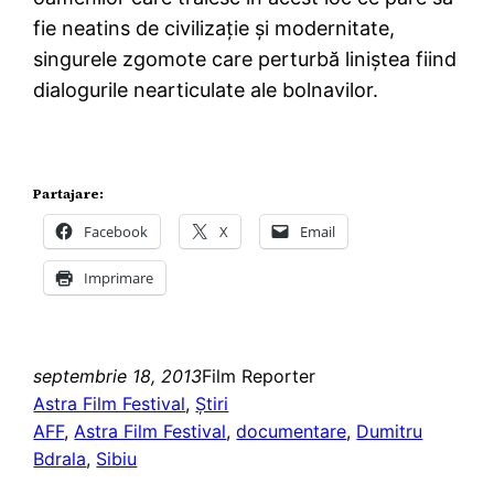
fie neatins de civilizaţie şi modernitate,
singurele zgomote care perturbă liniştea fiind
dialogurile nearticulate ale bolnavilor.
Partajare:
Facebook
X
Email
Imprimare
septembrie 18, 2013
Film Reporter
Astra Film Festival
, 
Ştiri
AFF
, 
Astra Film Festival
, 
documentare
, 
Dumitru
Bdrala
, 
Sibiu