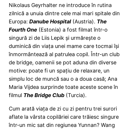
Nikolaus Geyrhalter ne introduce în rutina
zilnică a unuia dintre cele mai mari spitale din
Europa:
Danube Hospital
(Austria).
The
Fourth One
(Estonia) a fost filmat într-o
singură zi de Liis Lepik şi urmăreşte o
duminică din viaţa unei mame care tocmai îşi
înmormântează al patrulea copil. Într-un club
de bridge, oamenii se pot aduna din diverse
motive: poate fi un spaţiu de relaxare, un
simplu loc de muncă sau o a doua casă; Ana
Maria Vijdea surprinde toate aceste scene în
filmul
The Bridge Club
(Turcia).
Cum arată viaţa de zi cu zi pentru trei surori
aflate la vârsta copilăriei care trăiesc singure
într-un mic sat din regiunea Yunnan? Wang