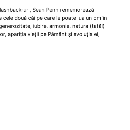
 În flashback-uri, Sean Penn rememorează
re cele două căi pe care le poate lua un om în
generozitate, iubire, armonie, natura (tatăl)
, apariţia vieţii pe Pământ şi evoluţia ei,