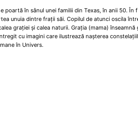
ne poartă în sânul unei familii din Texas, în anii 50.
a unuia dintre fraţii săi. Copilul de atunci oscila înt
calea graţiei şi calea naturii. Graţia (mama) înseamnă 
egit cu imagini care ilustrează naşterea constelaţiilor
 umane în Univers.