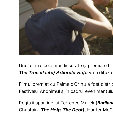
Unul dintre cele mai discutate şi premiate f
The Tree of Life/ Arborele vieţi
i
va fi difuza
Filmul premiat cu Palme d’Or nu a fost distrib
Festivalul Anonimul şi în cadrul evenimentul
Regia îi aparţine lui Terrence Malick (
Badlan
Chastain (
The Help, The Debt)
, Hunter McC