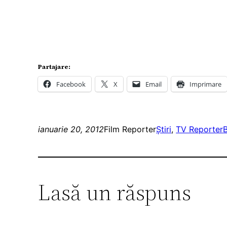
Partajare:
Facebook
X
Email
Imprimare
ianuarie 20, 2012
Film Reporter
Ştiri
, 
TV Reporter
B
Lasă un răspuns