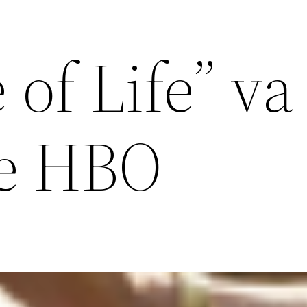
of Life” va 
de HBO