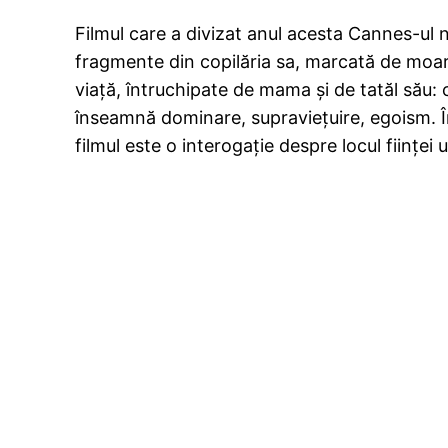
Filmul care a divizat anul acesta Cannes-ul 
fragmente din copilăria sa, marcată de moarte
viaţă, întruchipate de mama şi de tatăl său: 
înseamnă dominare, supravieţuire, egoism. Într
filmul este o interogaţie despre locul fiinţei