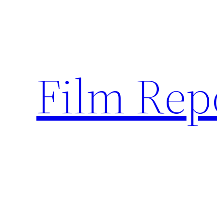
Sari
la
conținut
Film Rep