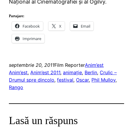
Naţional al Cinematografiei şi al Ogilvy.
Partajare:
Facebook
X
Email
Imprimare
septembrie 20, 2011
Film Reporter
Anim’est
Anim’est
, 
Anim’est 2011
, 
animaţie
, 
Berlin
, 
Crulic –
Drumul spre dincolo
, 
festival
, 
Oscar
, 
Phil Mulloy
, 
Rango
Lasă un răspuns