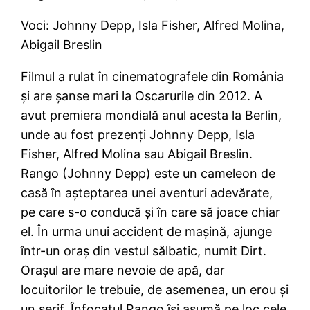
Voci: Johnny Depp, Isla Fisher, Alfred Molina,
Abigail Breslin
Filmul a rulat în cinematografele din România
şi are şanse mari la Oscarurile din 2012. A
avut premiera mondială anul acesta la Berlin,
unde au fost prezenţi Johnny Depp, Isla
Fisher, Alfred Molina sau Abigail Breslin.
Rango (Johnny Depp) este un cameleon de
casă în aşteptarea unei aventuri adevărate,
pe care s-o conducă şi în care să joace chiar
el. În urma unui accident de maşină, ajunge
într-un oraş din vestul sălbatic, numit Dirt.
Oraşul are mare nevoie de apă, dar
locuitorilor le trebuie, de asemenea, un erou şi
un şerif. Înfocatul Rango îşi asumă pe loc cele