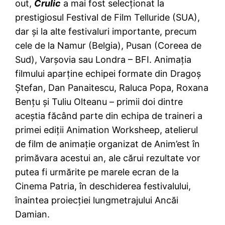
out,
Crulic
a mai fost selecţionat la
prestigiosul Festival de Film Telluride (SUA),
dar şi la alte festivaluri importante, precum
cele de la Namur (Belgia), Pusan (Coreea de
Sud), Varşovia sau Londra – BFI. Animaţia
filmului aparţine echipei formate din Dragoş
Ştefan, Dan Panaitescu, Raluca Popa, Roxana
Benţu şi Tuliu Olteanu – primii doi dintre
aceştia făcând parte din echipa de traineri a
primei ediţii Animation Worksheep, atelierul
de film de animaţie organizat de Anim’est în
primăvara acestui an, ale cărui rezultate vor
putea fi urmărite pe marele ecran de la
Cinema Patria, în deschiderea festivalului,
înaintea proiecţiei lungmetrajului Ancăi
Damian.