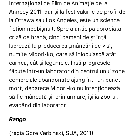
Internaţional de Film de Animaţie de la
Annecy 2011, dar şi la festivalurile de profil de
la Ottawa sau Los Angeles, este un science
fiction neobişnuit. Spre a anticipa apropiata
criză de hrană, cinci oameni de ştiinţă
lucrează la producerea „mâncării de vis”,
numite Midori-ko, care să înlocuiască atât
carnea, cât şi legumele. Însă progresele
făcute într-un laborator din centrul unui zone
comerciale abandonate ajung într-un punct
mort, deoarece Midori-ko nu intenţionează
să fie mâncată şi, prin urmare, îşi ia zborul,
evadând din laborator.
Rango
(regia Gore Verbinski, SUA, 2011)