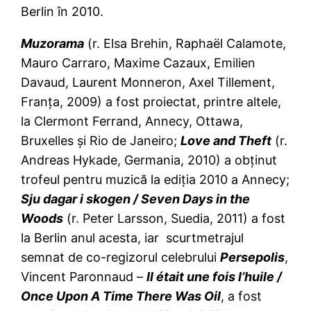
Berlin în 2010.
Muzorama
(r. Elsa Brehin, Raphaël Calamote,
Mauro Carraro, Maxime Cazaux, Emilien
Davaud, Laurent Monneron, Axel Tillement,
Franţa, 2009) a fost proiectat, printre altele,
la Clermont Ferrand, Annecy, Ottawa,
Bruxelles şi Rio de Janeiro;
Love and Theft
(r.
Andreas Hykade, Germania, 2010) a obţinut
trofeul pentru muzică la ediţia 2010 a Annecy;
Sju dagar i skogen / Seven Days in the
Woods
(r. Peter Larsson, Suedia, 2011) a fost
la Berlin anul acesta, iar scurtmetrajul
semnat de co-regizorul celebrului
Persepolis
,
Vincent Paronnaud –
Il était une fois l’huile /
Once Upon A Time There Was Oil
, a fost