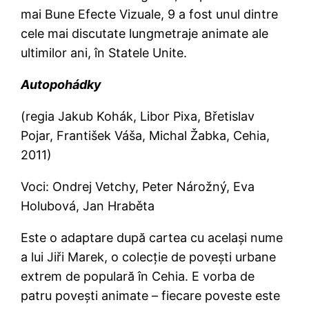
mai Bune Efecte Vizuale, 9 a fost unul dintre
cele mai discutate lungmetraje animate ale
ultimilor ani, în Statele Unite.
Autopohádky
(regia Jakub Kohák, Libor Pixa, Břetislav
Pojar, František Váša, Michal Žabka, Cehia,
2011)
Voci: Ondrej Vetchy, Peter Nárožný, Eva
Holubová, Jan Hraběta
Este o adaptare după cartea cu acelaşi nume
a lui Jiři Marek, o colecţie de poveşti urbane
extrem de populară în Cehia. E vorba de
patru poveşti animate – fiecare poveste este