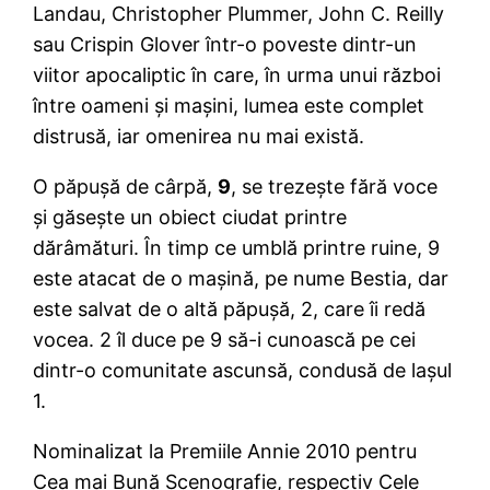
Landau, Christopher Plummer, John C. Reilly
sau Crispin Glover într-o poveste dintr-un
viitor apocaliptic în care, în urma unui război
între oameni şi maşini, lumea este complet
distrusă, iar omenirea nu mai există.
O păpuşă de cârpă,
9
, se trezeşte fără voce
şi găseşte un obiect ciudat printre
dărâmături. În timp ce umblă printre ruine, 9
este atacat de o maşină, pe nume Bestia, dar
este salvat de o altă păpuşă, 2, care îi redă
vocea. 2 îl duce pe 9 să-i cunoască pe cei
dintr-o comunitate ascunsă, condusă de laşul
1.
Nominalizat la Premiile Annie 2010 pentru
Cea mai Bună Scenografie, respectiv Cele