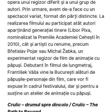
opera unui regizor diferit şi a unui grup de
autori. Prin urmare, avem de-a face cu un
spectacol variat, format din părţi distincte. La
realizarea filmului au participat atât autori
aparţinând generaţiei tinere (Libor Pixa,
nominalizat la Premiile Academiei Ceheşti în
2010), cât şi artişti cu renume, precum
Břetislav Pojar sau Michal Žabka, un
experimentat regizor de film de animaţie cu
păpuşi. Debutant în filmul de lungmetraj,
František Váša vine la Bucureşti alături de
păpuşile-personaje din film, care vor fi
expuse în cadrul festivalului, dar şi pentru a
susţine un atelier de animaţie cu păpuşi.
Crulic – drumul spre dincolo / Crulic – The
Path to Beyond