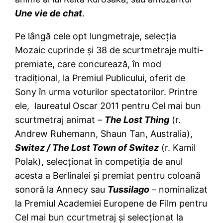
Une vie de chat
.
Pe lângă cele opt lungmetraje, selecţia
Mozaic cuprinde şi 38 de scurtmetraje multi-
premiate, care concurează, în mod
tradiţional, la Premiul Publicului, oferit de
Sony în urma voturilor spectatorilor. Printre
ele, laureatul Oscar 2011 pentru Cel mai bun
scurtmetraj animat –
The Lost Thing
(r.
Andrew Ruhemann, Shaun Tan, Australia),
Switez / The Lost Town of Switez
(r. Kamil
Polak), selecţionat în competiţia de anul
acesta a Berlinalei şi premiat pentru coloană
sonoră la Annecy sau
Tussilago
– nominalizat
la Premiul Academiei Europene de Film pentru
Cel mai bun ccurtmetraj şi selecţionat la