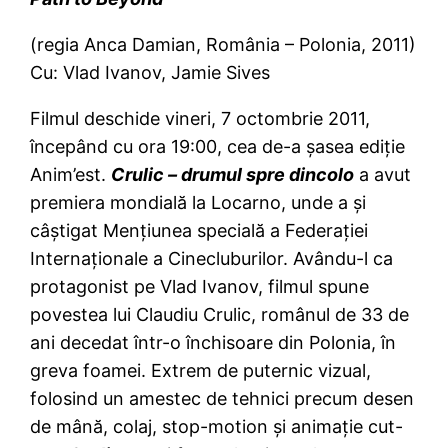
(regia Anca Damian, România – Polonia, 2011)
Cu: Vlad Ivanov, Jamie Sives
Filmul deschide vineri, 7 octombrie 2011,
începând cu ora 19:00, cea de-a şasea ediţie
Anim’est.
Crulic – drumul spre dincolo
a avut
premiera mondială la Locarno, unde a şi
câştigat Menţiunea specială a Federaţiei
Internaţionale a Cinecluburilor. Avându-l ca
protagonist pe Vlad Ivanov, filmul spune
povestea lui Claudiu Crulic, românul de 33 de
ani decedat într-o închisoare din Polonia, în
greva foamei. Extrem de puternic vizual,
folosind un amestec de tehnici precum desen
de mână, colaj, stop-motion şi animaţie cut-