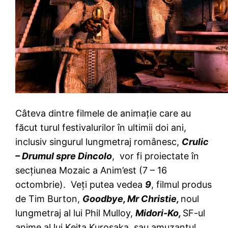
Câteva dintre filmele de animaţie care au
făcut turul festivalurilor în ultimii doi ani,
inclusiv singurul lungmetraj românesc,
Crulic
– Drumul spre Dincolo
, vor fi proiectate în
secţiunea Mozaic a Anim’est (7 – 16
octombrie). Veţi putea vedea
9
, filmul produs
de Tim Burton,
Goodbye, Mr Christie,
noul
lungmetraj al lui Phil Mulloy,
Midori-Ko,
SF-ul
anime al lui Keita Kurosaka, sau amuzantul