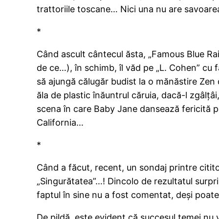
trattoriile toscane… Nici una nu are savoarea 
*
Când ascult cântecul ăsta, „Famous Blue Rain
de ce…), în schimb, îl văd pe „L. Cohen” cu f
să ajungă călugăr budist la o mănăstire Zen 
ăla de plastic înăuntrul căruia, dacă-l zgâlţâi
scena în care Baby Jane dansează fericită pe 
California…
*
Când a făcut, recent, un sondaj printre citit
„Singurătatea”…! Dincolo de rezultatul surpr
faptul în sine nu a fost comentat, deşi poate 
De pildă, este evident că succesul temei nu 