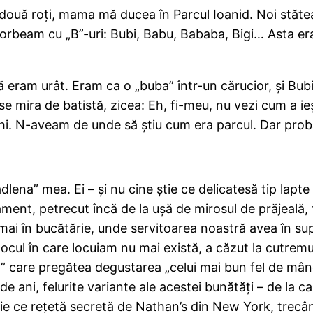
două roţi, mama mă ducea în Parcul Ioanid. Noi stăte
 vorbeam cu „B”-uri: Bubi, Babu, Bababa, Bigi… Asta e
 că eram urât. Eram ca o „buba” într-un cărucior, şi Bu
se mira de batistă, zicea: Eh, fi-meu, nu vezi cum a i
chi. N-aveam de unde să ştiu cum era parcul. Dar probab
„madlena” mea. Ei – şi nu cine ştie ce delicatesă tip la
nt, petrecut încă de la uşă de mirosul de prăjeală, t
umai în bucătărie, unde servitoarea noastră avea în 
ocul în care locuiam nu mai există, a căzut la cutremuru
il” care pregătea degustarea „celui mai bun fel de mâ
de ani, felurite variante ale acestei bunătăţi – de la 
 ştie ce reţetă secretă de Nathan’s din New York, trecâ