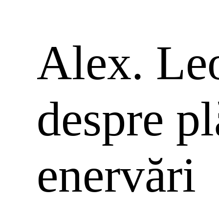
Alex. Le
despre plă
enervări