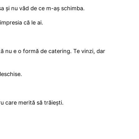
aşa şi nu văd de ce m-aş schimba.
mpresia că le ai.
etă nu e o formă de catering. Te vinzi, dar
deschise.
u care merită să trăieşti.