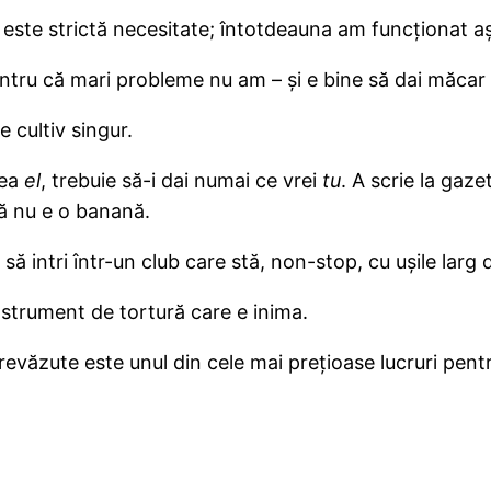
e este strictă necesitate; întotdeauna am funcţionat 
tru că mari probleme nu am – şi e bine să dai măcar i
le cultiv singur.
rea
el
, trebuie să-i dai numai ce vrei
tu
. A scrie la gaz
ă nu e o banană.
să intri într-un club care stă, non-stop, cu uşile larg 
nstrument de tortură care e inima.
prevăzute este unul din cele mai preţioase lucruri pentr