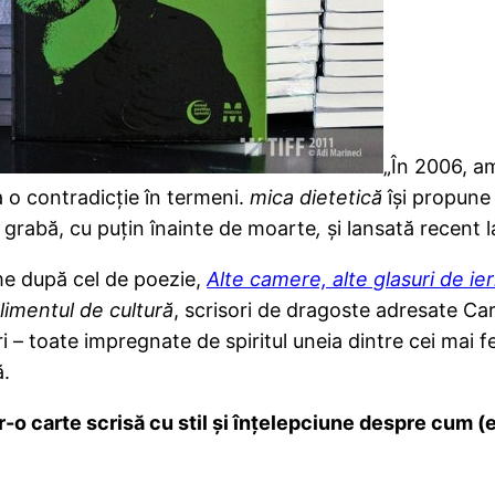
„În 2006, a
 o contradicţie în termeni.
mica dietetică
îşi propune 
n grabă, cu puţin înainte de moarte
,
şi lansată recent 
me după cel de poezie,
Alte camere, alte glasuri de ier
imentul de cultură
, scrisori de dragoste adresate Cart
i
– toate impregnate de spiritul uneia dintre cei mai f
ă.
o carte scrisă cu stil şi înţelepciune despre cum (e 