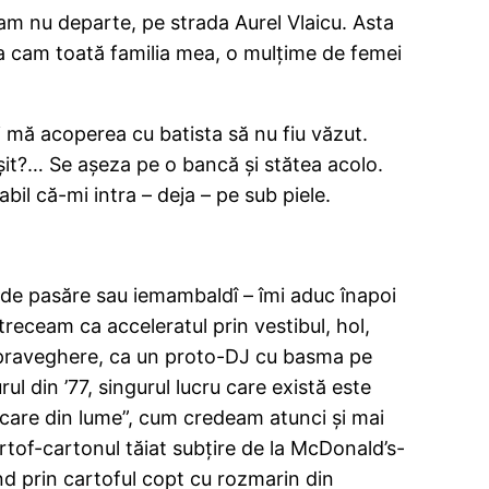
am nu departe, pe strada Aurel Vlaicu. Asta
ra cam toată familia mea, o mulţime de femei
bi mă acoperea cu batista să nu fiu văzut.
eşit?… Se aşeza pe o bancă şi stătea acolo.
il că-mi intra – deja – pe sub piele.
pte de pasăre sau iemambaldî – îmi aduc înapoi
receam ca acceleratul prin vestibul, hol,
supraveghere, ca un proto-DJ cu basma pe
l din ’77, singurul lucru care există este
ncare din lume”, cum credeam atunci şi mai
cartof-cartonul tăiat subţire de la McDonald’s-
nd prin cartoful copt cu rozmarin din