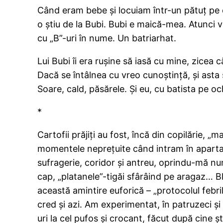
Când eram bebe şi locuiam într-un pătuţ pe 
o ştiu de la Bubi. Bubi e maică-mea. Atunci
cu „B”-uri în nume. Un batriarhat.
Lui Bubi îi era ruşine să iasă cu mine, zicea
Dacă se întâlnea cu vreo cunoştinţă, şi asta 
Soare, cald, păsărele. Şi eu, cu batista pe o
*
Cartofii prăjiţi au fost, încă din copilărie, 
momentele nepreţuite când intram în apartame
sufragerie, coridor şi antreu, oprindu-mă n
cap, „platanele”-tigăi sfârâind pe aragaz… Bl
această amintire euforică – „protocolul febr
cred şi azi. Am experimentat, în patruzeci şi 
uri la cel pufos şi crocant, făcut după cine