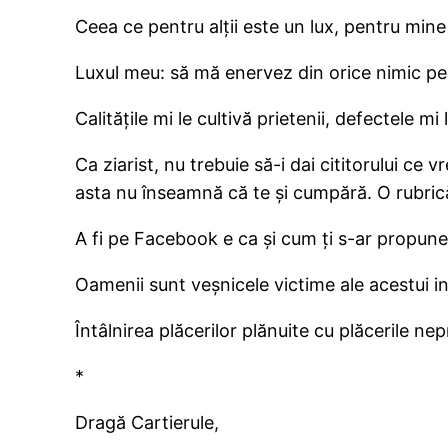
Ceea ce pentru alţii este un lux, pentru min
Luxul meu: să mă enervez din orice nimic pen
Calităţile mi le cultivă prietenii, defectele mi 
Ca ziarist, nu trebuie să-i dai cititorului ce v
asta nu înseamnă că te şi cumpără. O rubric
A fi pe Facebook e ca şi cum ţi s-ar propune 
Oamenii sunt veşnicele victime ale acestui i
Întâlnirea plăcerilor plănuite cu plăcerile ne
*
Dragă Cartierule,