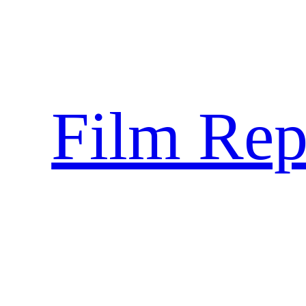
Sari
la
conținut
Film Rep