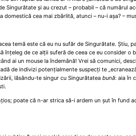
Singurătate şi au crezut – probabil – că numărul acela
a domestică cea mai zbârlită, atunci – nu-i aşa? – mus
cea temă este că eu nu sufăr de Singurătate. Ştiu, pa
ă înţeleg de ce alţii suferă de ceea ce eu consider o 
ând ai un mouse la îndemână! Vrei să comunici, desch
madă de indivizi potenţialmente suspecţi te „ecranează”
lizării, lăsându-te singur cu Singurătatea
bună
: aia în
ti.
ţios; poate că n-ar strica să-i ardem un şut în fund ac