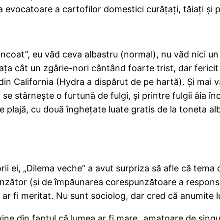
evocatoare a cartofilor domestici curăţaţi, tăiaţi şi pr
coat”, eu văd ceva albastru (normal), nu văd nici un „
aţa cât un zgârie-nori cântând foarte trist, dar feric
din California (Hydra a dispărut de pe hartă). Şi mai
, se stârneşte o furtună de fulgi, şi printre fulgii ăia 
plajă, cu două îngheţate luate gratis de la toneta alb
orii ei, „Dilema veche” a avut surpriza să afle că tema
inzător (şi de împăunarea corespunzătoare a responsab
ar fi meritat. Nu sunt sociolog, dar cred că anumite luc
vine din faptul că lumea ar fi mare „amatoare de singu