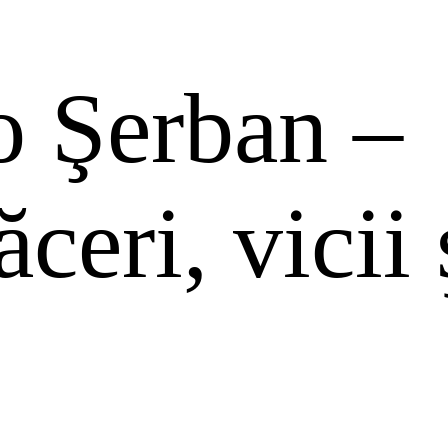
o Şerban –
ceri, vicii 