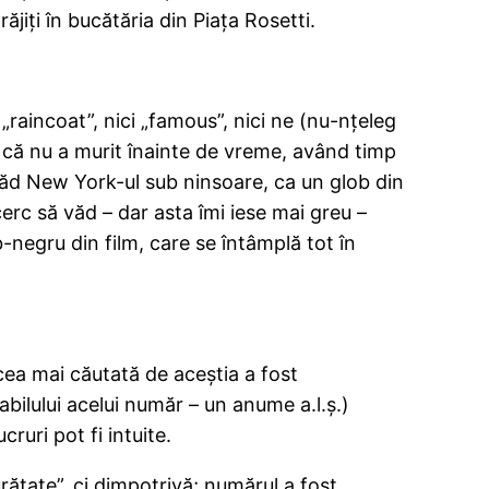
ăjiţi în bucătăria din Piaţa Rosetti.
raincoat”, nici „famous”, nici ne (nu-nţeleg
it că nu a murit înainte de vreme, având timp
 văd New York-ul sub ninsoare, ca un glob din
încerc să văd – dar asta îmi iese mai greu –
-negru din film, care se întâmplă tot în
 cea mai căutată de aceştia a fost
ilului acelui număr – un anume a.l.ş.)
ruri pot fi intuite.
rătate”, ci dimpotrivă; numărul a fost