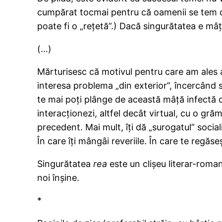
cumpărat tocmai pentru că oamenii se tem de 
poate fi o „reţetă”.) Dacă singurătatea e mâţ
(…)
Mărturisesc că motivul pentru care am ales a
interesa problema „din exterior”, încercând s
te mai poţi plânge de această mâţă infectă c
interacţionezi, altfel decât virtual, cu o gră
precedent. Mai mult, îţi dă „surogatul” socia
În care îţi mângâi reveriile. În care te regăseş
Singurătatea
rea
este un clişeu literar-roman
noi înşine.
*