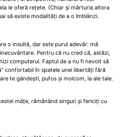
 le oferă reţete. (Chiar şi mărturia altora
ai să existe modalităţi de a o îmblânzi.
re o insultă, dar este purul adevăr: mă
binecuvântare. Pentru că nu cred că, astăzi,
izi computerul. Faptul de a nu fi nevoit să
 confortabil în spatele unei libertăţi fără
 care te gândeşti, pufos şi molcom, la ale tale.
estei mâţe, rămânând singuri şi fericiţi cu