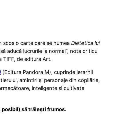
m scos o carte care se numea
Dietetica lui
să aducă lucrurile la normal”, nota criticul
la TIFF, de editura Art
.
i
(Editura Pandora M), cuprinde ierarhii
ierului, amintiri şi personaje din copilărie,
ermecătoare, inteligente şi cultivate
posibil) să trăieşti frumos.