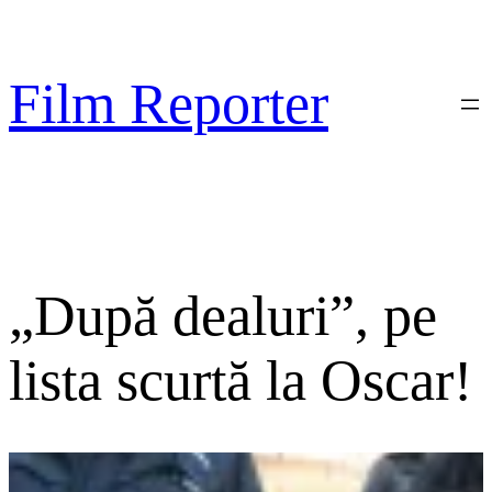
Sari
la
conținut
Film Reporter
„După dealuri”, pe
lista scurtă la Oscar!