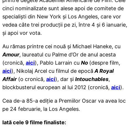
printre degete Academiei Americane de Film. Cele
cinci nominalizate sunt alese apoi de comitete de
specialişti din New York şi Los Angeles, care vor
vedea câte trei producţii pe zi, între 4 şi 6 ianuarie,
şi apoi vor vota.
Au rămas printre cei nouă şi Michael Haneke, cu
Amour
, laureatul cu Palme d’Or de anul acesta
(cronică,
aici
), Pablo Larrain cu
No
(despre film,
aici
), Nikolaj Arcel cu filmul de epocă
A Royal
Affair
(o cronică,
aici
), dar şi
Intouchables
,
blockbusterul european al lui 2012 (cronică,
aici
).
Cea de-a 85-a ediţie a Premiilor Oscar va avea loc
pe 24 februarie, la Los Angeles.
Iată cele 9 filme finaliste: