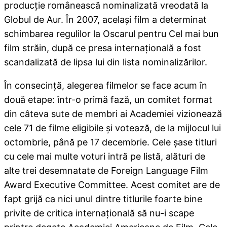
producţie românească nominalizată vreodată la
Globul de Aur. În 2007, acelaşi film
a determinat
schimbarea regulilor la Oscarul pentru Cel mai bun
film străin, după ce presa internaţională a fost
scandalizată de lipsa lui din lista nominalizărilor.
În consecinţă, alegerea filmelor se face acum în
două etape: într-o primă fază, un comitet format
din câteva sute de membri ai Academiei vizionează
cele 71 de filme eligibile şi votează, de la mijlocul lui
octombrie, până pe 17 decembrie. Cele şase titluri
cu cele mai multe voturi intră pe listă, alături de
alte trei desemnatate de Foreign Language Film
Award Executive Committee. Acest comitet are de
fapt grijă ca nici unul dintre titlurile foarte bine
privite de critica internaţională să nu-i scape