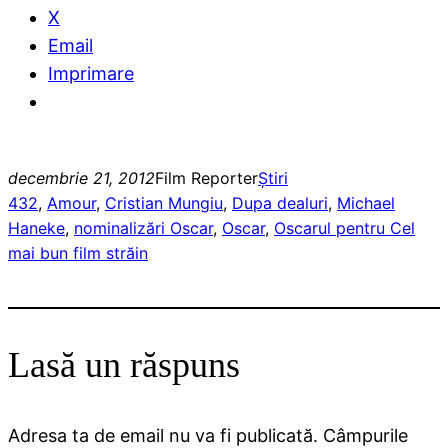
X
Email
Imprimare
decembrie 21, 2012
Film Reporter
Ştiri
432
, 
Amour
, 
Cristian Mungiu
, 
Dupa dealuri
, 
Michael
Haneke
, 
nominalizări Oscar
, 
Oscar
, 
Oscarul pentru Cel
mai bun film străin
Lasă un răspuns
Adresa ta de email nu va fi publicată.
Câmpurile