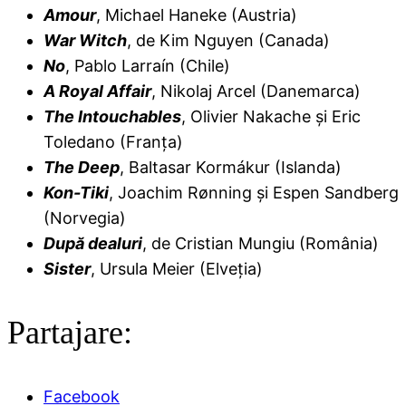
Amour
, Michael Haneke (Austria)
War Witch
, de Kim Nguyen (Canada)
No
, Pablo Larraín (Chile)
A Royal Affair
, Nikolaj Arcel (Danemarca)
The Intouchables
, Olivier Nakache şi Eric
Toledano (Franţa)
The Deep
, Baltasar Kormákur (Islanda)
Kon-Tiki
, Joachim Rønning şi Espen Sandberg
(Norvegia)
După dealuri
, de Cristian Mungiu (România)
Sister
, Ursula Meier (Elveţia)
Partajare:
Facebook