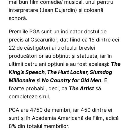
mai bun film comedie/ musical, unul pentru
interpretare (Jean Dujardin) şi coloană
sonoră.
Premiile PGA sunt un indicator destul de
precis al Oscarurilor, dat fiind că 15 dintre cei
22 de câştigători ai trofeului breslei
producătorilor au obţinut şi statueta, iar în
ultimii patru ani opţiunile au fost aceleaşi:
The
King’s Speech, The Hurt Locker, Slumdog
Millionaire
şi
No Country for Old Men
. E
foarte probabil, deci, ca
The Artist
să
completeze şirul.
PGA are 4750 de membri, iar 450 dintre ei
sunt şi în Academia Americană de Film, adică
8% din totalul membrilor.