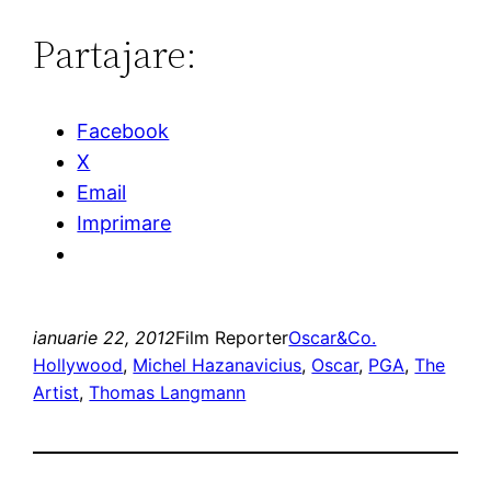
Partajare:
Facebook
X
Email
Imprimare
ianuarie 22, 2012
Film Reporter
Oscar&Co.
Hollywood
, 
Michel Hazanavicius
, 
Oscar
, 
PGA
, 
The
Artist
, 
Thomas Langmann