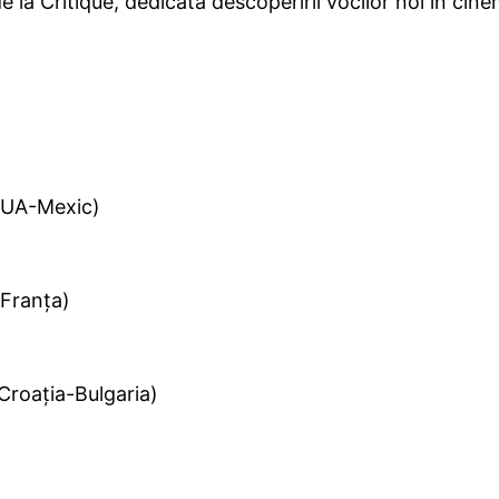
e la Critique, dedicată descoperirii vocilor noi în cine
SUA-Mexic)
Franţa)
Croaţia-Bulgaria)