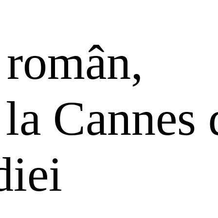
 român,
 la Cannes 
diei