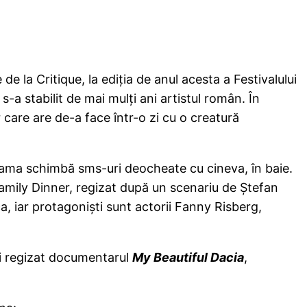
e la Critique, la ediţia de anul acesta a Festivalului
 s-a stabilit de mai mulţi ani artistul român. În
 care are de-a face într-o zi cu o creatură
, mama schimbă sms-uri deocheate cu cineva, în baie.
Family Dinner, regizat după un scenariu de Ştefan
 iar protagonişti sunt actorii Fanny Risberg,
mai regizat documentarul
My Beautiful Dacia
,