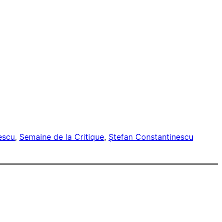
escu
, 
Semaine de la Critique
, 
Ştefan Constantinescu