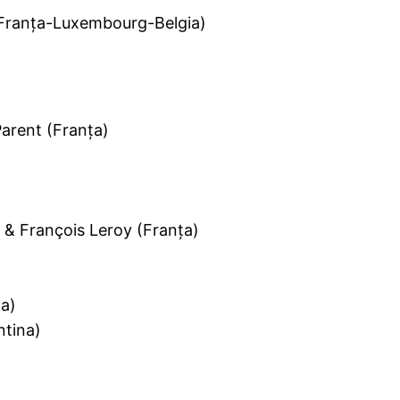
(Franţa-Luxembourg-Belgia)
arent (Franţa)
& François Leroy (Franţa)
ţa)
ntina)