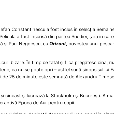
efan Constantinescu a fost inclus în selecţia Semaine d
 Pelicula a fost înscrisă din partea Suediei, ţara în care
ză şi Paul Negoescu, cu
Orizont
, povestea unui pescar
ucuri bizare. În timp ce tatăl şi fiica pregătesc cina
rie, ea nu se poate opri – astfel sună sinopsisul lui 
i de 25 de minute este semnată de Alexandru Timosca,
 şi cineast şi lucrează la Stockholm şi Bucureşti. A 
nteractivă Epoca de Aur pentru copii.