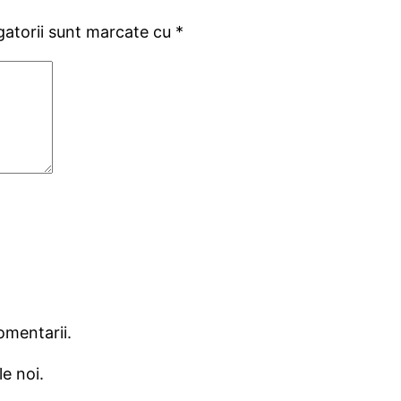
gatorii sunt marcate cu
*
omentarii.
e noi.