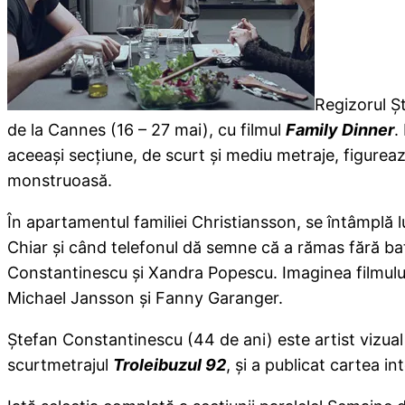
Regizorul Şt
de la Cannes (16 – 27 mai), cu filmul
Family Dinner
.
aceeaşi secţiune, de scurt şi mediu metraje, figurea
monstruoasă.
În apartamentul familiei Christiansson, se întâmplă l
Chiar şi când telefonul dă semne că a rămas fără bate
Constantinescu şi Xandra Popescu. Imaginea filmulu
Michael Jansson şi Fanny Garanger.
Ştefan Constantinescu (44 de ani) este artist vizual
scurtmetrajul
Troleibuzul 92
, şi a publicat cartea i