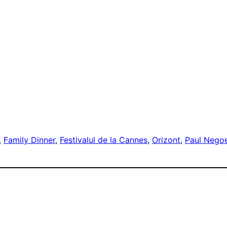
, 
Family Dinner
, 
Festivalul de la Cannes
, 
Orizont
, 
Paul Nego