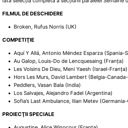
Iată selecţia completă a secţiunii paralelel Semaine d
FILMUL DE DESCHIDERE
Broken, Rufus Norris (UK)
COMPETIŢIE
Aquí Y Allá, Antonio Méndez Esparza (Spania-
Au Galop, Louis-Do de Lencquesaing (Franţa)
Les Voisins De Dieu, Meni Yaesh (Israel-Franţa)
Hors Les Murs, David Lambert (Belgia-Canada-
Peddlers, Vasan Bala (India)
Los Salvajes, Alejandro Fadel (Argentina)
Sofia’s Last Ambulance, Ilian Metev (Germania-
PROIECŢII SPECIALE
Augustine, Alice Winocour (Franţa)