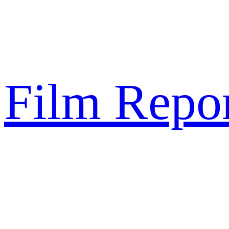
Sari
la
conținut
Film Repor