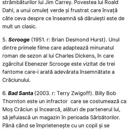
strâmbăturilor lui Jim Carrey. Povestea lui Roald
Dahl, a unui omuleţ verde şi frustrat care învaţă
câte ceva despre ce înseamnă să dăruieşti este de
mult un clasic.
5.
Scrooge
(1951. r: Brian Desmond Hurst). Unul
dintre primele filme care adaptează minunatul
roman de sezon al lui Charles Dickens, în care
zgârcitul Ebenezer Scrooge este vizitat de trei
fantome care-i arată adevărata însemnătate a
Crăciunului.
6.
Bad Santa
(2003. r: Terry Zwigoff). Billy Bob
Thornton este un infractor care se costumează ca
Moş Crăciun şi încearcă, alături de partenerul lui,
să jefuiască un magazin în perioada Sărbătorilor.
Până când se împrieteneşte cu un copil şi se