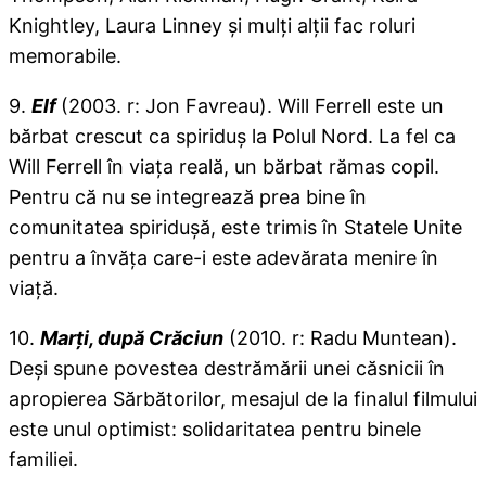
Knightley, Laura Linney şi mulţi alţii fac roluri
memorabile.
9.
Elf
(2003. r: Jon Favreau). Will Ferrell este un
bărbat crescut ca spiriduş la Polul Nord. La fel ca
Will Ferrell în viaţa reală, un bărbat rămas copil.
Pentru că nu se integrează prea bine în
comunitatea spiriduşă, este trimis în Statele Unite
pentru a învăţa care-i este adevărata menire în
viaţă.
10.
Marţi, după Crăciun
(2010. r: Radu Muntean).
Deşi spune povestea destrămării unei căsnicii în
apropierea Sărbătorilor, mesajul de la finalul filmului
este unul optimist: solidaritatea pentru binele
familiei.