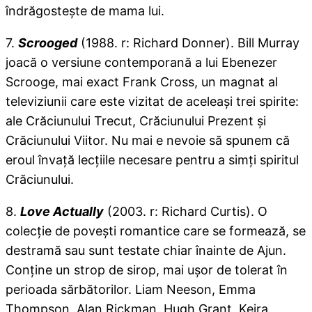
îndrăgosteşte de mama lui.
7.
Scrooged
(1988. r: Richard Donner). Bill Murray
joacă o versiune contemporană a lui Ebenezer
Scrooge, mai exact Frank Cross, un magnat al
televiziunii care este vizitat de aceleaşi trei spirite:
ale Crăciunului Trecut, Crăciunului Prezent şi
Crăciunului Viitor. Nu mai e nevoie să spunem că
eroul învaţă lecţiile necesare pentru a simţi spiritul
Crăciunului.
8.
Love Actually
(2003. r: Richard Curtis). O
colecţie de poveşti romantice care se formează, se
destramă sau sunt testate chiar înainte de Ajun.
Conţine un strop de sirop, mai uşor de tolerat în
perioada sărbătorilor. Liam Neeson, Emma
Thompson, Alan Rickman, Hugh Grant, Keira