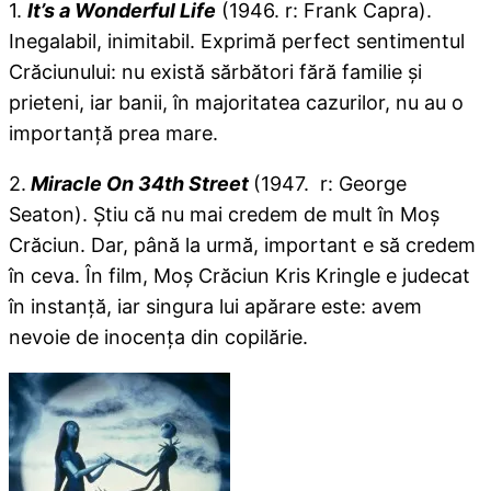
1.
It’s a Wonderful Life
(1946. r: Frank Capra).
Inegalabil, inimitabil. Exprimă perfect sentimentul
Crăciunului: nu există sărbători fără familie şi
prieteni, iar banii, în majoritatea cazurilor, nu au o
importanţă prea mare.
2.
Miracle On
34th Street
(1947. r: George
Seaton). Ştiu că nu mai credem de mult în Moş
Crăciun. Dar, până la urmă, important e să credem
în ceva. În film, Moş Crăciun Kris Kringle e judecat
în instanţă, iar singura lui apărare este: avem
nevoie de inocenţa din copilărie.