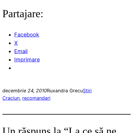
Partajare:
Facebook
X
Email
Imprimare
decembrie 24, 2010
Ruxandra Grecu
Ştiri
Craciun
, 
recomandari
Un răspuns la “La ce să ne