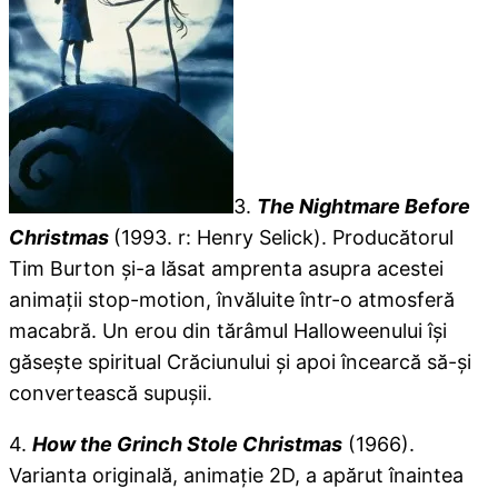
3.
The Nightmare Before
Christmas
(1993. r: Henry Selick). Producătorul
Tim Burton şi-a lăsat amprenta asupra acestei
animaţii stop-motion, învăluite într-o atmosferă
macabră. Un erou din tărâmul Halloweenului îşi
găseşte spiritual Crăciunului şi apoi încearcă să-şi
convertească supuşii.
4.
How the Grinch Stole Christmas
(1966).
Varianta originală, animaţie 2D, a apărut înaintea