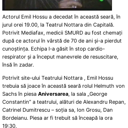
Actorul Emil Hossu a decedat în această seară, în
jurul orei 19.00, la Teatrul Nottara din Capitală.
Potrivit Mediafax, medicii SMURD au fost chemaţi
după ce actorul în vârstă de 70 de ani şi-a pierdut
cunoştinţa. Echipa l-a găsit în stop cardio-
respirator şi a început manevrele de resuscitare,
însă în zadar.
Potrivit site-ului Teatrului Nottara , Emil Hossu
trebuia să joace în această seară rolul Helmuth von
Sachs în piesa
Aniversarea
, la sala „George
Constantin” a teatrului, alături de Alexandru Repan,
Catrinel Dumitrescu – soţia sa, Ion Grosu, Dan
Bordeianu. Piesa ar fi trebuit să înceapă la ora
19:30.