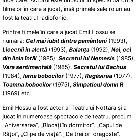
încercare. Actorul este unoscut în special datorită
filmelor în care a jucat, însă primele sale roluri au
fost la teatrul radiofonic.
Printre filmele în care a jucat Emil Hossu se
numără:
Cel mai iubit dintre pamânteni
(1993),
Liceenii în alertă
(1993),
Balanţa
(1992),
Noi, cei
din linia întâi
(1985),
Secretul lui Nemesis
(1985),
Vara sentimentală
(1985),
Secretul lui Bachus
(1984),
Iarna bobocilor
(1977),
Regăsirea
(1977),
Toamna bobocilor
(1975),
Simpaticul domn R
(1969) etc.
Emil Hossu a fost actor al Teatrului Nottara şi a
jucat în numeroase spectacole de teatru, precum
„Aniversarea”, „Blocaţi în dormitor”, „Capul de
Răţoi”, „Clipe de viaţă”, „De trei ori dragoste”,