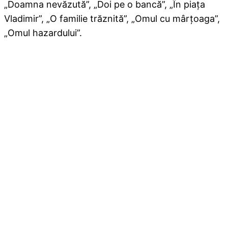
„Doamna nevăzută”, „Doi pe o bancă”, „În piaţa
Vladimir”, „O familie trăznită”, „Omul cu mârţoaga”,
„Omul hazardului”.