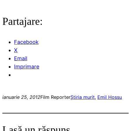
Partajare:
Facebook
X
Email
Imprimare
ianuarie 25, 2012
Film Reporter
Ştiri
a murit
, 
Emil Hossu
Lasă un răspuns