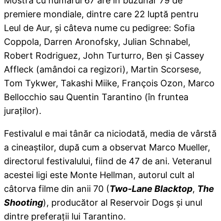
Mostra cu numărul 67 are în buzunar 79 de
premiere mondiale, dintre care 22 luptă pentru
Leul de Aur, şi câteva nume cu pedigree: Sofia
Coppola, Darren Aronofsky, Julian Schnabel,
Robert Rodriguez, John Turturro, Ben şi Cassey
Affleck (amândoi ca regizori), Martin Scorsese,
Tom Tykwer, Takashi Miike, François Ozon, Marco
Bellocchio sau Quentin Tarantino (în fruntea
juraţilor).
Festivalul e mai tânăr ca niciodată, media de vârstă
a cineaştilor, după cum a observat Marco Mueller,
directorul festivalului, fiind de 47 de ani. Veteranul
acestei ligi este Monte Hellman, autorul cult al
câtorva filme din anii 70 (
Two-Lane Blacktop
,
The
Shooting
), producător al Reservoir Dogs şi unul
dintre preferaţii lui Tarantino.