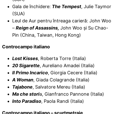
Gala de închidere:
The Tempest
, Julie Taymor
(SUA)
Leul de Aur pentru întreaga carieră: John Woo
–
Reign of Assassins,
John Woo şi Su Chao-
Pin (China, Taiwan, Hong Kong)
Controcampo italiano
Lost Kisses
, Roberta Torre (Italia)
20 Sigarette
, Aureliano Amadei (Italia)
Il Primo Incarico
, Giorgia Cecere (Italia)
A Woman
, Giada Colagrande (Italia)
Tajabone
, Salvatore Mereu (Italia)
Ma che stori
a, Gianfranco Pannone (Italia)
Into Paradiso
, Paola Randi (Italia)
Controcampo italiano – scurtmetraje