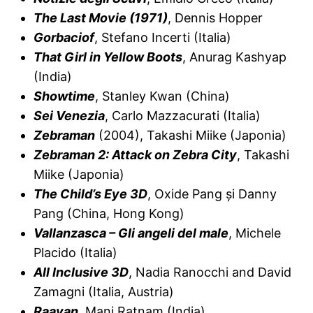
The Last Movie (1971)
, Dennis Hopper
Gorbaciof
, Stefano Incerti (Italia)
That Girl in Yellow Boot
s
, Anurag Kashyap
(India)
Showtime
, Stanley Kwan (China)
Sei Venezia
, Carlo Mazzacurati (Italia)
Zebraman
(2004), Takashi Miike (Japonia)
Zebraman 2: Attack on Zebra City
, Takashi
Miike (Japonia)
The Child’s Eye 3D
, Oxide Pang şi Danny
Pang (China, Hong Kong)
Vallanzasca – Gli angeli del male
, Michele
Placido (Italia)
All Inclusive 3D
, Nadia Ranocchi and David
Zamagni (Italia, Austria)
Raavan
, Mani Ratnam (India)