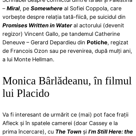
–
Miral
, pe
Somewhere
al Sofiei Coppola, care
vorbeşte despre relaţia tată-fiică, pe suicidul din
Promises Written in Water
al actorului (devenit
regizor) Vincent Gallo, pe tandemul Catherine
Deneuve – Gerard Depardieu din
Potiche
, regizat
de Francois Ozon sau pe revenirea, după mulţi ani,
a lui Monte Hellman.
Monica Bârlădeanu, în filmul
lui Placido
Va fi interesant de urmărit ce (mai) pot face fraţii
Afleck şi în spatele camerei (doar Cassey e la
prima încercare), cu
The Town
şi
I’m Still Here: the