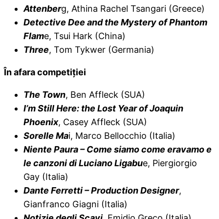
Attenber
g, Athina Rachel Tsangari (Greece)
Detective Dee and the Mystery of Phantom
Flam
e, Tsui Hark (China)
Three
, Tom Tykwer (Germania)
În afara competiţiei
The Town
, Ben Affleck (SUA)
I’m Still Here: the Lost Year of Joaquin
Phoenix
, Casey Affleck (SUA)
Sorelle Ma
i, Marco Bellocchio (Italia)
Niente Paura – Come siamo come eravamo e
le canzoni di Luciano Ligabu
e, Piergiorgio
Gay (Italia)
Dante Ferretti – Production Designer
,
Gianfranco Giagni (Italia)
Notizie degli Scav
i
, Emidio Greco (Italia)