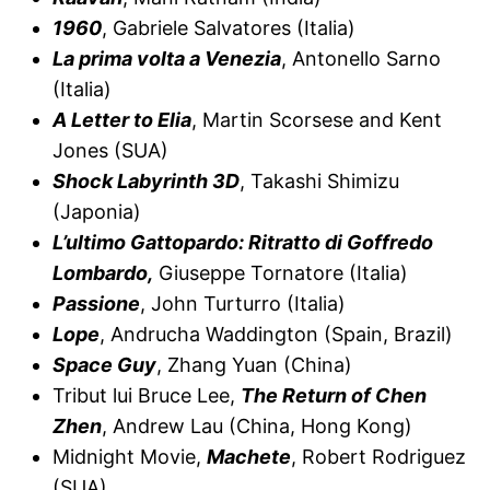
1960
, Gabriele Salvatores (Italia)
La prima volta a Venezia
, Antonello Sarno
(Italia)
A Letter to Eli
a
, Martin Scorsese and Kent
Jones (SUA)
Shock Labyrinth 3D
, Takashi Shimizu
(Japonia)
L’ultimo Gattopardo: Ritratto di Goffredo
Lombardo,
Giuseppe Tornatore (Italia)
Passione
, John Turturro (Italia)
Lope
, Andrucha Waddington (Spain, Brazil)
Space Guy
, Zhang Yuan (China)
Tribut lui Bruce Lee,
The Return of Chen
Zhen
, Andrew Lau (China, Hong Kong)
Midnight Movie,
Machete
, Robert Rodriguez
(SUA)