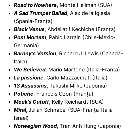
Road to Nowhere
, Monte Hellman (SUA)
A Sad Trumpet Ballad
, Alex de la Iglesia
(Spania-Franţa)
Black Venus
, Abdellatif Kechiche (Franţa)
Post Mortem
, Pablo Larrain (Chile-Mexic-
Germania)
Barney’s Version
, Richard J. Lewis (Canada-
Italia)
We Believed
, Mario Martone (Italia-Franţa)
La passione
, Carlo Mazzacurati (Italia)
13 Assassins
, Takashi Miike (Japonia)
Potiche
, Francois Ozon (Franţa)
Meek’s Cutoff
, Kelly Reichardt (SUA)
Miral,
Julian Schnabel (SUA-Franţa-Italia-
Israel)
Norwegian Wood
, Tran Anh Hung (Japonia)