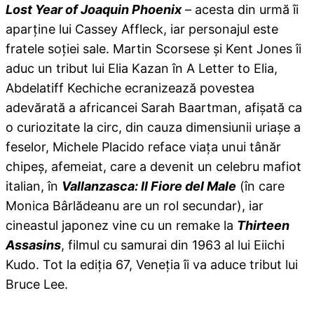
Lost Year of Joaquin Phoenix
– acesta din urmă îi
aparţine lui Cassey Affleck, iar personajul este
fratele soţiei sale. Martin Scorsese şi Kent Jones îi
aduc un tribut lui Elia Kazan în A Letter to Elia,
Abdelatiff Kechiche ecranizează povestea
adevărată a africancei Sarah Baartman, afişată ca
o curiozitate la circ, din cauza dimensiunii uriaşe a
feselor, Michele Placido reface viaţa unui tânăr
chipeş, afemeiat, care a devenit un celebru mafiot
italian, în
Vallanzasca: Il Fiore del Male
(în care
Monica Bârlădeanu are un rol secundar), iar
cineastul japonez vine cu un remake la
Thirteen
Assasins
, filmul cu samurai din 1963 al lui Eiichi
Kudo. Tot la ediţia 67, Veneţia îi va aduce tribut lui
Bruce Lee.