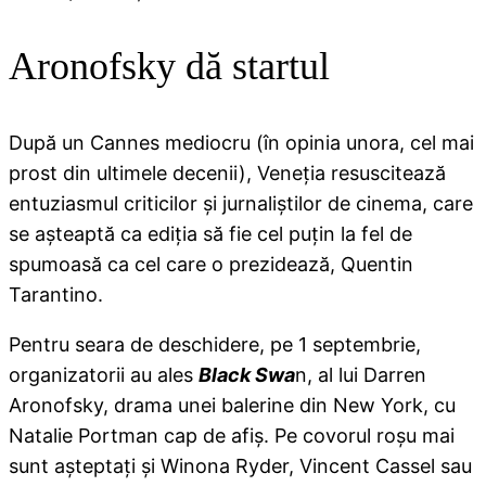
Aronofsky dă startul
După un Cannes mediocru (în opinia unora, cel mai
prost din ultimele decenii), Veneţia resuscitează
entuziasmul criticilor şi jurnaliştilor de cinema, care
se aşteaptă ca ediţia să fie cel puţin la fel de
spumoasă ca cel care o prezidează, Quentin
Tarantino.
Pentru seara de deschidere, pe 1 septembrie,
organizatorii au ales
Black Swa
n, al lui Darren
Aronofsky, drama unei balerine din New York, cu
Natalie Portman cap de afiş. Pe covorul roşu mai
sunt aşteptaţi şi Winona Ryder, Vincent Cassel sau