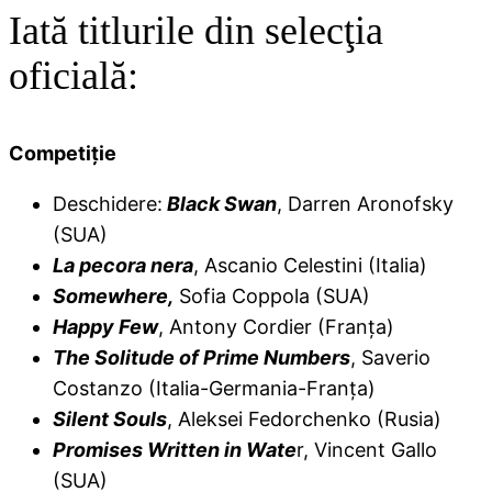
Iată titlurile din selecţia
oficială:
Competiție
Deschidere:
Black Swan
, Darren Aronofsky
(SUA)
La pecora nera
, Ascanio Celestini (Italia)
Somewhere,
Sofia Coppola (SUA)
Happy Few
, Antony Cordier (Franţa)
The Solitude of Prime Numbers
, Saverio
Costanzo (Italia-Germania-Franţa)
Silent Souls
, Aleksei Fedorchenko (Rusia)
Promises Written in Wate
r, Vincent Gallo
(SUA)