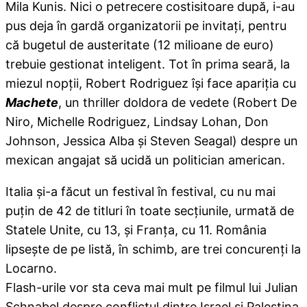
Mila Kunis. Nici o petrecere costisitoare după, i-au
pus deja în gardă organizatorii pe invitaţi, pentru
că bugetul de austeritate (12 milioane de euro)
trebuie gestionat inteligent. Tot în prima seară, la
miezul nopţii, Robert Rodriguez îşi face apariţia cu
Machete
, un thriller doldora de vedete (Robert De
Niro, Michelle Rodriguez, Lindsay Lohan, Don
Johnson, Jessica Alba şi Steven Seagal) despre un
mexican angajat să ucidă un politician american.
Italia şi-a făcut un festival în festival, cu nu mai
puţin de 42 de titluri în toate secţiunile, urmată de
Statele Unite, cu 13, şi Franţa, cu 11. România
lipseşte de pe listă, în schimb, are trei concurenţi la
Locarno.
Flash-urile vor sta ceva mai mult pe filmul lui Julian
Schnabel despre conflictul dintre Israel şi Palestina