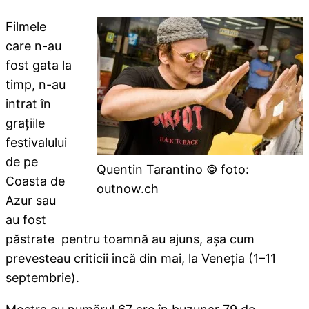
Filmele
care n-au
fost gata la
timp, n-au
intrat în
graţiile
festivalului
de pe
Quentin Tarantino © foto:
Coasta de
outnow.ch
Azur sau
au fost
păstrate pentru toamnă au ajuns, aşa cum
prevesteau criticii încă din mai, la Veneţia (1–11
septembrie).