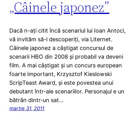
„Câinele japonez”
Dacă n-aţi citit încă scenariul lui Ioan Antoci,
vă invităm să-l descoperiţi, via Liternet.
Câinele japonez a câştigat concursul de
scenarii HBO din 2008 şi probabil va deveni
film. A mai câştigat şi un concurs european
foarte important, Krzysztof Kieslowski
ScripTeast Award, şi este povestea unui
debutant într-ale scenariilor. Personajul e un
bătrân dintr-un sat…
martie 31, 2011