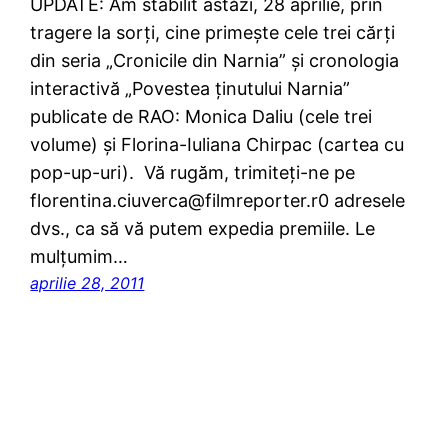
UPDATE: Am stabilit astăzi, 28 aprilie, prin
tragere la sorţi, cine primeşte cele trei cărţi
din seria „Cronicile din Narnia” şi cronologia
interactivă „Povestea ţinutului Narnia”
publicate de RAO: Monica Daliu (cele trei
volume) şi Florina-Iuliana Chirpac (cartea cu
pop-up-uri). Vă rugăm, trimiteţi-ne pe
florentina.ciuverca@filmreporter.r0 adresele
dvs., ca să vă putem expedia premiile. Le
mulţumim…
aprilie 28, 2011