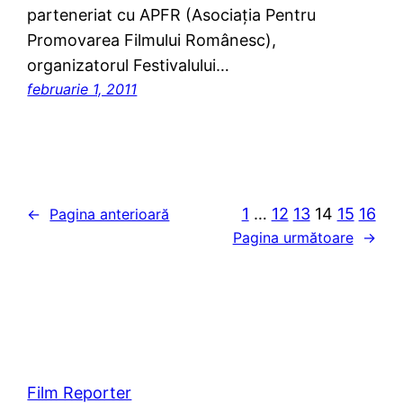
parteneriat cu APFR (Asociaţia Pentru
Promovarea Filmului Românesc),
organizatorul Festivalului…
februarie 1, 2011
1
…
12
13
14
15
16
←
Pagina anterioară
Pagina următoare
→
Film Reporter