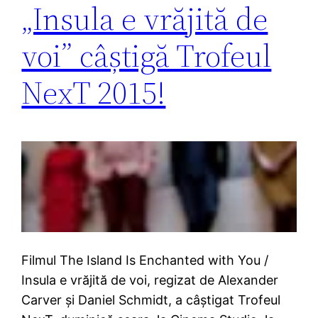
„Insula e vrăjită de
voi” câștigă Trofeul
NexT 2015!
Filmul The Island Is Enchanted with You /
Insula e vrăjită de voi, regizat de Alexander
Carver și Daniel Schmidt, a câștigat Trofeul