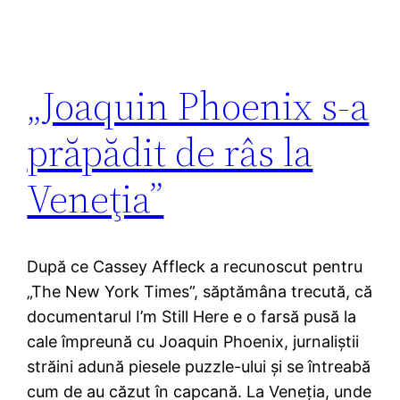
„Joaquin Phoenix s-a
prăpădit de râs la
Veneţia”
După ce Cassey Affleck a recunoscut pentru
„The New York Times”, săptămâna trecută, că
documentarul I’m Still Here e o farsă pusă la
cale împreună cu Joaquin Phoenix, jurnaliştii
străini adună piesele puzzle-ului şi se întreabă
cum de au căzut în capcană. La Veneţia, unde