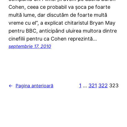
Cohen, ceea ce probabil va şoca pe foarte
multă lume, dar discutăm de foarte multă
vreme cu el”, a explicat chitaristul Bryan May
pentru BBC, anticipând uluirea multora dintre
cinefilii pentru ca Cohen reprezintă…
septembrie 17, 2010
1
…
321
322
323
←
Pagina anterioară