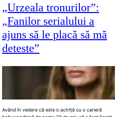
„Urzeala tronurilor”:
„Fanilor serialului a
ajuns să le placă să mă
deteste”
Având în vedere că este o actriţă cu o carieră