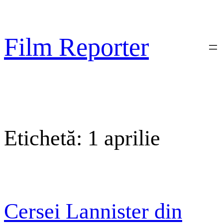
Sari
la
conținut
Film Reporter
Etichetă:
1 aprilie
Cersei Lannister din