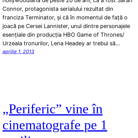
hollywoodiană de peste 20 de ani, că a fost Sarah
Connor, protagonista serialului rezultat din
franciza Terminator, şi că în momentul de faţă o
joacă pe Cersei Lannister, unul dintre personajele
esenţiale din producţia HBO Game of Thrones/
Urzeala tronurilor, Lena Headey ar trebui să…
aprilie 1, 2013
„Periferic” vine în
cinematografe pe 1