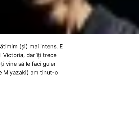
ătimim (şi) mai intens. E
ictoria, dar îţi trece
i vine să le faci guler
uke Miyazaki) am ţinut-o