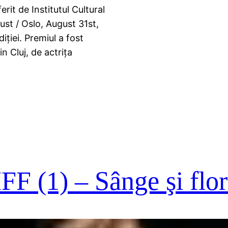
rit de Institutul Cultural
st / Oslo, August 31st,
iției. Premiul a fost
n Cluj, de actrița
IFF (1) – Sânge şi flor