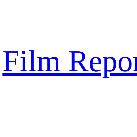
Sari
la
conținut
Film Repor