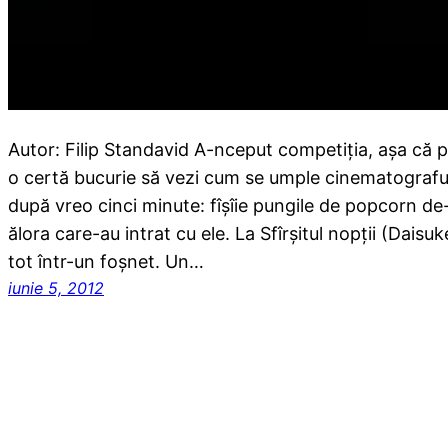
Autor: Filip Standavid A-nceput competiţia, aşa că p
o certă bucurie să vezi cum se umple cinematograful V
după vreo cinci minute: fîşîie pungile de popcorn de-ţ
ălora care-au intrat cu ele. La Sfîrşitul nopţii (Dais
tot într-un foşnet. Un…
iunie 5, 2012