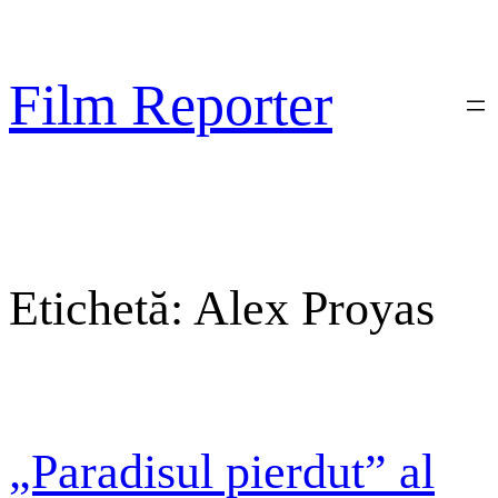
Sari
la
conținut
Film Reporter
Etichetă:
Alex Proyas
„Paradisul pierdut” al