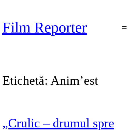
Sari
la
conținut
Film Reporter
Etichetă:
Anim’est
„Crulic – drumul spre