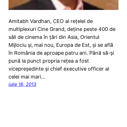
Amitabh Vardhan, CEO al reţelei de
multiplexuri Cine Grand, deţine peste 400 de
săli de cinema în ţări din Asia, Orientul
Mijlociu şi, mai nou, Europa de Est, şi se află
în România de aproape patru ani. Până să-şi
pună la punct propria reţea a fost
vicepreşedinte şi chief executive officer al
celei mai mari…
iulie 18, 2013