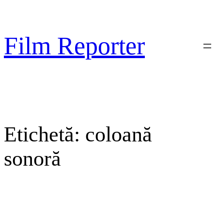
Sari
la
conținut
Film Reporter
Etichetă:
coloană
sonoră