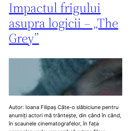
Impactul frigului
asupra logicii – „The
Grey”
Autor: Ioana Filipaş Câte-o slăbiciune pentru
anumiţi actori mă trântește, din când în când,
în scaunele cinematografelor, în fața