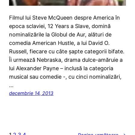
Filmul lui Steve McQueen despre America în
epoca sclaviei, 12 Years a Slave, domină
nominalizările la Globul de Aur, alături de
comedia American Hustle, a lui David O.
Russell, fiecare cu câte șapte categorii bifate.
Îi urmează Nebraska, drama dulce-amăruie a
lui Alexander Payne – inclusă la categoria
musical sau comedie -, cu cinci nominalizări,
…
decembrie 14, 2013
1
2
3
4
Pagina următoare
→