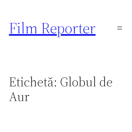
Sari
la
Film Reporter
conținut
Etichetă:
Globul de
Aur