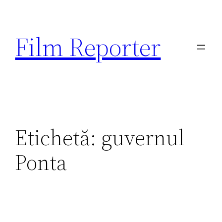
Sari
la
Film Reporter
conținut
Etichetă:
guvernul
Ponta