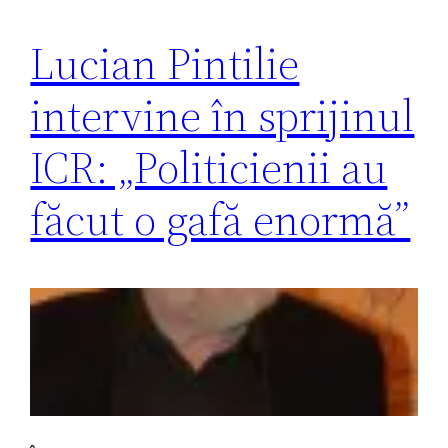
Lucian Pintilie
intervine în sprijinul
ICR: „Politicienii au
făcut o gafă enormă”