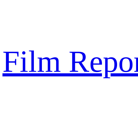
Sari
la
conținut
Film Repor