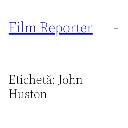
Sari
la
Film Reporter
conținut
Etichetă:
John
Huston